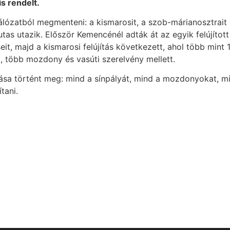
is rendelt.
hálózatból megmenteni: a kismarosit, a szob-márianosztrait 
tas utazik. Először Kemencénél adták át az egyik felújított
t, majd a kismarosi felújítás következett, ahol több mint 
i, több mozdony és vasúti szerelvény mellett.
tása történt meg: mind a sínpályát, mind a mozdonyokat, m
tani.