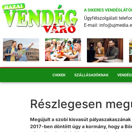
A SIKERES VENDÉGLÁTÓ
Ügyfélszolgálati tele
E-mail: info@ujmedia.
CIKKEK
SZÁLLÁSADÓKNAK
VENDÉG
Részlegesen megúj
Megújult a szobi kisvasút pályaszakaszának 
2017-ben döntött úgy a kormány, hogy a Bör