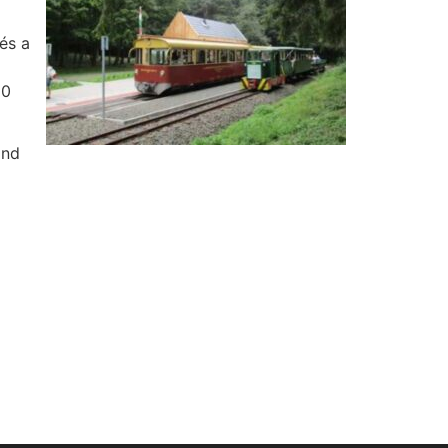
és a
10
ind