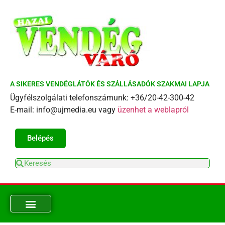
A SIKERES VENDÉGLÁTÓK ÉS SZÁLLÁSADÓK SZAKMAI LAPJA
Ügyfélszolgálati telefonszámunk: +36/20-42-300-42
E-mail: info@ujmedia.eu vagy
üzenhet a weblapról
Belépés