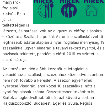
magyarok
foglalási
kedvét. Ez a
júliusi
telítettségen is
látszott, és hatással volt az augusztusi előfoglalásokra
– közölte a Szallas.hu portál. Az online szállásközvetítő
legfrissebb adatai alapján a nyári foglalási mennyiség 19
százalékkal ugyan elmarad a tavalyi rekord nyártól, és a
bázisnak tekintett, pandémia előtti 2019-es szintet is
alulról súrolja.
Az utazók az idén előbb kezdték el lefoglalni a
vakációhoz a szállást, a szezonhoz közeledve azonban
nem nőtt tovább a kereslet. A szezon egyértelmű
nyertese Visegrád, ahol közel 10 százalékkal nőtt a
nyári foglalások száma. Összesítésben továbbra is
Siófok a legkedveltebb úti cél, ezt követi a sorban
Hajdúszoboszló, Budapest, Eger és Gyula. Régiós