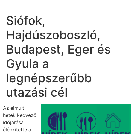
Siófok,
Hajdúszoboszló,
Budapest, Eger és
Gyula a
legnépszerűbb
utazási cél
Az elmúlt
hetek kedvező
időjárása
élénkítette a