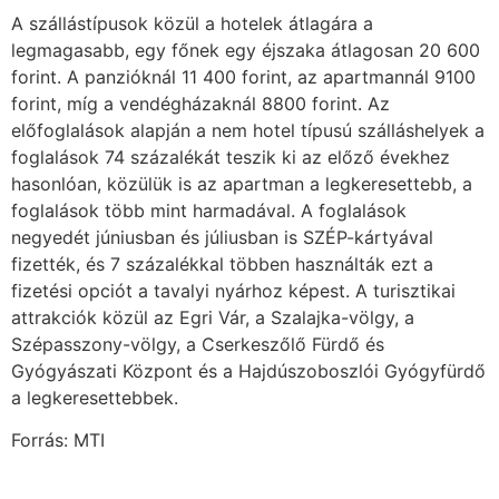
A szállástípusok közül a hotelek átlagára a
legmagasabb, egy főnek egy éjszaka átlagosan 20 600
forint. A panzióknál 11 400 forint, az apartmannál 9100
forint, míg a vendégházaknál 8800 forint. Az
előfoglalások alapján a nem hotel típusú szálláshelyek a
foglalások 74 százalékát teszik ki az előző évekhez
hasonlóan, közülük is az apartman a legkeresettebb, a
foglalások több mint harmadával. A foglalások
negyedét júniusban és júliusban is SZÉP-kártyával
fizették, és 7 százalékkal többen használták ezt a
fizetési opciót a tavalyi nyárhoz képest. A turisztikai
attrakciók közül az Egri Vár, a Szalajka-völgy, a
Szépasszony-völgy, a Cserkeszőlő Fürdő és
Gyógyászati Központ és a Hajdúszoboszlói Gyógyfürdő
a legkeresettebbek.
Forrás: MTI