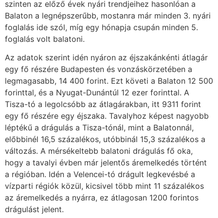
szinten az előző évek nyári trendjeihez hasonlóan a
Balaton a legnépszerűbb, mostanra már minden 3. nyári
foglalás ide szól, míg egy hónapja csupán minden 5.
foglalás volt balatoni.
Az adatok szerint idén nyáron az éjszakánkénti átlagár
egy fő részére Budapesten és vonzáskörzetében a
legmagasabb, 14 400 forint. Ezt követi a Balaton 12 500
forinttal, és a Nyugat-Dunántúl 12 ezer forinttal. A
Tisza-tó a legolcsóbb az átlagárakban, itt 9311 forint
egy fő részére egy éjszaka. Tavalyhoz képest nagyobb
léptékű a drágulás a Tisza-tónál, mint a Balatonnál,
előbbinél 16,5 százalékos, utóbbinál 15,3 százalékos a
változás. A mérsékeltebb balatoni drágulás fő oka,
hogy a tavalyi évben már jelentős áremelkedés történt
a régióban. Idén a Velencei-tó drágult legkevésbé a
vízparti régiók közül, kicsivel több mint 11 százalékos
az áremelkedés a nyárra, ez átlagosan 1200 forintos
drágulást jelent.