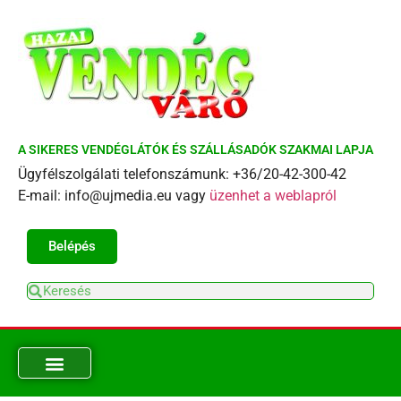
A SIKERES VENDÉGLÁTÓK ÉS SZÁLLÁSADÓK SZAKMAI LAPJA
Ügyfélszolgálati telefonszámunk: +36/20-42-300-42
E-mail: info@ujmedia.eu vagy
üzenhet a weblapról
Belépés