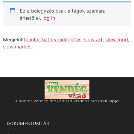
Ez a bejegyzés csak a tagok számára
érhető el.
log in
Megjelölt
fenntartható vendéglátás
,
slow art
,
slow food
,
slow market
A sikeres vendéglátók és szállásadók szakmai lapja
DOKUMENTUMTÁR