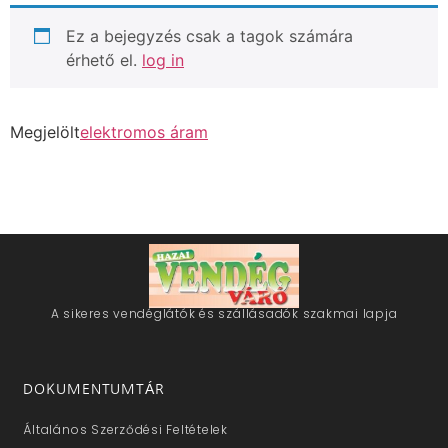
Ez a bejegyzés csak a tagok számára
érhető el.
log in
Megjelölt
elektromos áram
A sikeres vendéglátók és szállásadók szakmai lapja
DOKUMENTUMTÁR
Általános Szerződési Feltételek