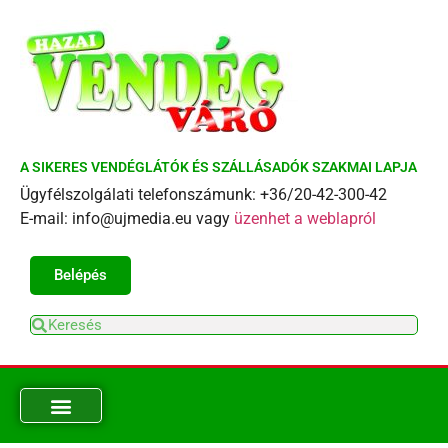
A SIKERES VENDÉGLÁTÓK ÉS SZÁLLÁSADÓK SZAKMAI LAPJA
Ügyfélszolgálati telefonszámunk: +36/20-42-300-42
E-mail: info@ujmedia.eu vagy
üzenhet a weblapról
Belépés