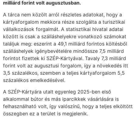
milliárd forint volt augusztusban.
A tárca nem közölt arról részletes adatokat, hogy a
kártyaforgalom mekkora része szolgálta a turisztikai
vállalkozások forgalmát. A statisztikai hivatal adatai
között is csak a szálláshelyekre vonatkozó számokat
találjuk meg: eszerint a 49,1 milliárd forintos költésből
szálláshelyek igénybevételére mindössze 7,5 milliárd
forintot fizettek ki SZÉP-Kártyával. Tavaly 7,3 milliárd
forint volt az augusztusi forgalom, így a növekedés itt
3,5 százalékos, szemben a teljes kártyaforgalom 5,5
százalékos emelkedésével.
A SZÉP-Kártyára utalt egyenleg 2025-ben első
alkalommal bútor és más iparcikkek vásárlására is
felhasználható volt, így valószínű, hogy a teljes elköltött
összegben ez a terület is megjelenik.