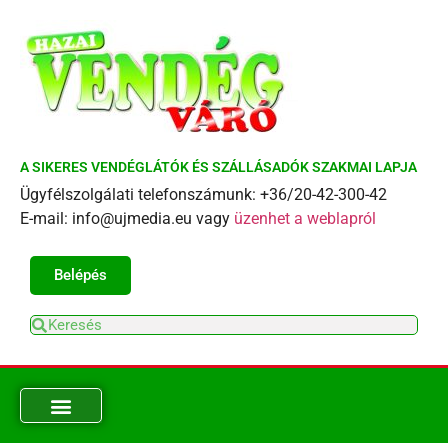
A SIKERES VENDÉGLÁTÓK ÉS SZÁLLÁSADÓK SZAKMAI LAPJA
Ügyfélszolgálati telefonszámunk: +36/20-42-300-42
E-mail: info@ujmedia.eu vagy
üzenhet a weblapról
Belépés