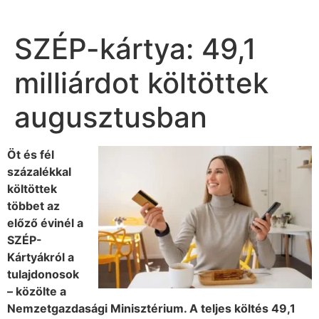
SZÉP-kártya: 49,1
milliárdot költöttek
augusztusban
Öt és fél
százalékkal
költöttek
többet az
előző évinél a
SZÉP-
Kártyákról a
tulajdonosok
– közölte a
Nemzetgazdasági Minisztérium. A teljes költés 49,1