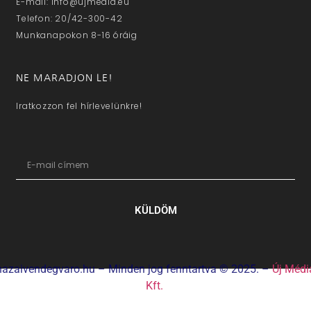
E-mail: info@ujmedia.eu
Telefon: 20/42-300-42
Munkanapokon 8-16 óráig
NE MARADJON LE!
Iratkozzon fel hírlevelünkre!
KÜLDÖM
hazaivendegvaro.hu – Minden jog fenntartva © 2025. –
Új Médi
Kft.