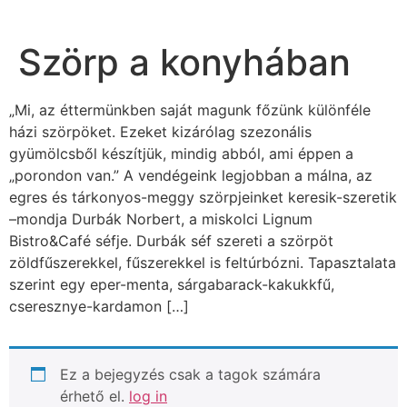
Szörp a konyhában
„Mi, az éttermünkben saját magunk főzünk különféle
házi szörpöket. Ezeket kizárólag szezonális
gyümölcsből készítjük, mindig abból, ami éppen a
„porondon van.” A vendégeink legjobban a málna, az
egres és tárkonyos-meggy szörpjeinket keresik-szeretik
–mondja Durbák Norbert, a miskolci Lignum
Bistro&Café séfje. Durbák séf szereti a szörpöt
zöldfűszerekkel, fűszerekkel is feltúrbózni. Tapasztalata
szerint egy eper-menta, sárgabarack-kakukkfű,
cseresznye-kardamon […]
Ez a bejegyzés csak a tagok számára
érhető el.
log in