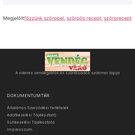
Megjelölt
főzzünk szörppel
,
szörpös recept
,
szörprecept
A sikeres vendéglátók és szállásadók szakmai lapja
DOKUMENTUMTÁR
Általános Szerződési Feltételek
Adatkezelési Tájékoztató
Sütikezelési Tájékoztató
Impresszum