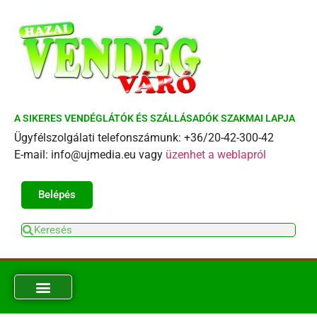
A SIKERES VENDÉGLÁTÓK ÉS SZÁLLÁSADÓK SZAKMAI LAPJA
Ügyfélszolgálati telefonszámunk: +36/20-42-300-42
E-mail: info@ujmedia.eu vagy
üzenhet a weblapról
Belépés