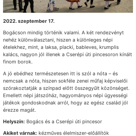
2022. szeptember 17.
Bogácson mindig történik valami. A két rendezvényt
nehéz különválasztani, hiszen a különleges népi
ételekhez, mint, a laksa, placki, bableves, krumplis
kalács, nagyon jól illenek a Cserépi úti pincesoron kínált
finom borok.
A jó ebédhez természetesen itt is szól a nóta – és
nemcsak a nóta, hiszen sokféle zenei műfaj képviselői
szórakoztatják a színpad előtt összegyűlt közönséget.
Emellett népi játszóház, hagyományos népi ügyességi
játékok gondoskodnak arról, hogy az egész család jól
érezze magát.
Helyszín:
Bogács és a Cserépi úti pincesor
Akiket várnak:
kézműves élelmiszer-előállítók