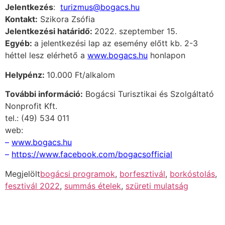
Jelentkezés
:
turizmus@bogacs.hu
Kontakt:
Szikora Zsófia
Jelentkezési határidő:
2022. szeptember 15.
Egyéb:
a jelentkezési lap az esemény előtt kb. 2-3
héttel lesz elérhető a
www.bogacs.hu
honlapon
Helypénz:
10.000 Ft/alkalom
További információ:
Bogácsi Turisztikai és Szolgáltató
Nonprofit Kft.
tel.: (49) 534 011
web:
–
www.bogacs.hu
–
https://www.facebook.com/bogacsofficial
Megjelölt
bogácsi programok
,
borfesztivál
,
borkóstolás
,
fesztivál 2022
,
summás ételek
,
szüreti mulatság