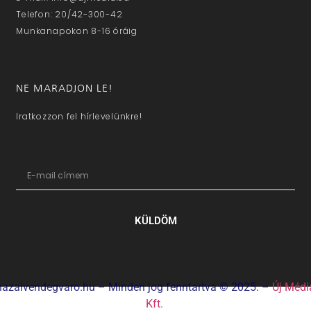
Telefon: 20/42-300-42
Munkanapokon 8-16 óráig
NE MARADJON LE!
Iratkozzon fel hírlevelünkre!
KÜLDÖM
hazaivendegvaro.hu – Minden jog fenntartva © 2025. –
Új Médi
Kft.