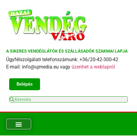
A SIKERES VENDÉGLÁTÓK ÉS SZÁLLÁSADÓK SZAKMAI LAPJA
Ügyfélszolgálati telefonszámunk: +36/20-42-300-42
E-mail: info@ujmedia.eu vagy
üzenhet a weblapról
Belépés