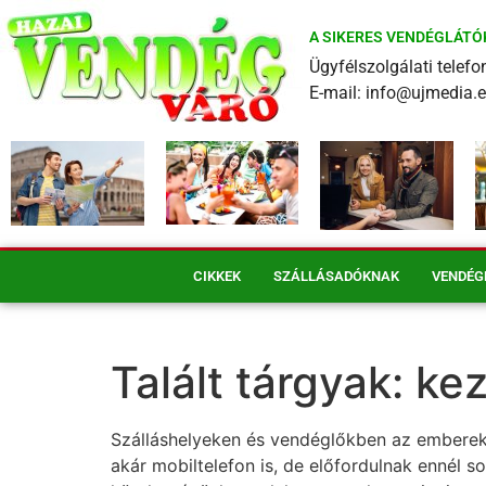
A SIKERES VENDÉGLÁTÓ
Ügyfélszolgálati tele
E-mail: info@ujmedia.
CIKKEK
SZÁLLÁSADÓKNAK
VENDÉG
Talált tárgyak: kez
Szálláshelyeken és vendéglőkben az emberek 
akár mobiltelefon is, de előfordulnak ennél s