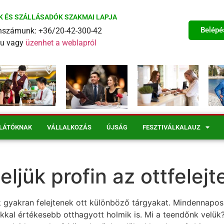
K ÉS SZÁLLÁSADÓK SZAKMAI LAPJA
Belépé
fonszámunk: +36/20-42-300-42
eu vagy
üzenhet a weblapról
LÁTÓKNAK
VÁLLALKOZÁS
ÚJSÁG
FESZTIVÁLKALAUZ
eljük profin az ottfelejt
gyakran felejtenek ott különböző tárgyakat. Mindennapos 
okkal értékesebb otthagyott holmik is. Mi a teendőnk velük?