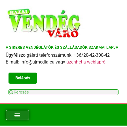
A SIKERES VENDÉGLÁTÓK ÉS SZÁLLÁSADÓK SZAKMAI LAPJA
Ügyfélszolgálati telefonszámunk: +36/20-42-300-42
E-mail: info@ujmedia.eu vagy
üzenhet a weblapról
Belépés