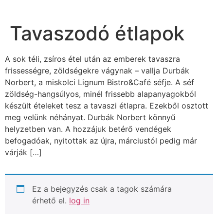
Tavaszodó étlapok
A sok téli, zsíros étel után az emberek tavaszra
frissességre, zöldségekre vágynak – vallja Durbák
Norbert, a miskolci Lignum Bistro&Café séfje. A séf
zöldség-hangsúlyos, minél frissebb alapanyagokból
készült ételeket tesz a tavaszi étlapra. Ezekből osztott
meg velünk néhányat. Durbák Norbert könnyű
helyzetben van. A hozzájuk betérő vendégek
befogadóak, nyitottak az újra, márciustól pedig már
várják […]
Ez a bejegyzés csak a tagok számára
érhető el.
log in