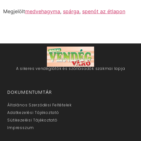
Megjelölt
medvehagyma
,
spárga
,
spenót az étlapon
A sikeres vendéglátók és szállásadók szakmai lapja
DOKUMENTUMTÁR
Általános Szerződési Feltételek
Adatkezelési Tájékoztató
Sütikezelési Tájékoztató
Impresszum