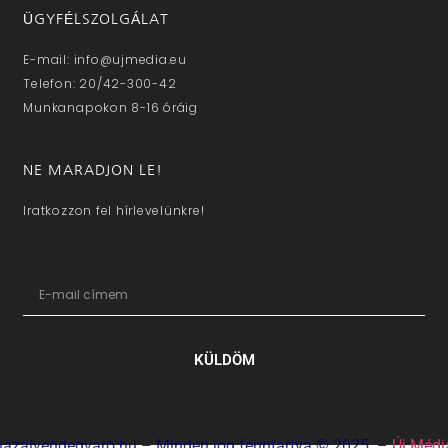
ÜGYFÉLSZOLGÁLAT
E-mail: info@ujmedia.eu
Telefon: 20/42-300-42
Munkanapokon 8-16 óráig
NE MARADJON LE!
Iratkozzon fel hírlevelünkre!
KÜLDÖM
hazaivendegvaro.hu – Minden jog fenntartva © 2025. –
Új Médi