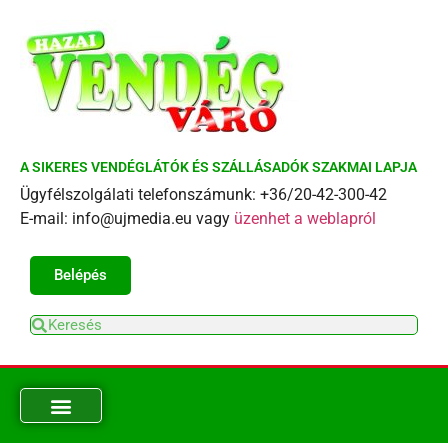
A SIKERES VENDÉGLÁTÓK ÉS SZÁLLÁSADÓK SZAKMAI LAPJA
Ügyfélszolgálati telefonszámunk: +36/20-42-300-42
E-mail: info@ujmedia.eu vagy
üzenhet a weblapról
Belépés