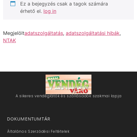
Ez a bejegyzés csak a tagok számára
érhető el.
log in
Megjelölt
adatszolgáltatás
,
adatszolgáltatási hibák
,
NTAK
A sikeres vendéglátók és szállásadók szakmai lapja
DOKUMENTUMTÁR
Általános Szerződési Feltételek