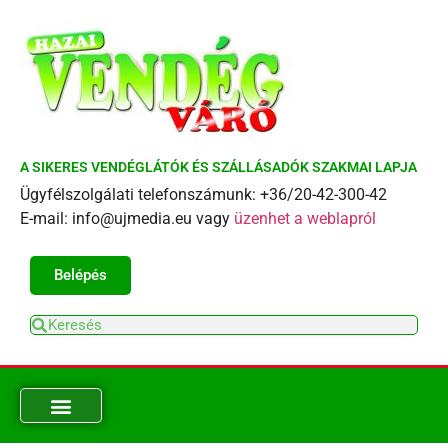
A SIKERES VENDÉGLÁTÓK ÉS SZÁLLÁSADÓK SZAKMAI LAPJA
Ügyfélszolgálati telefonszámunk: +36/20-42-300-42
E-mail: info@ujmedia.eu vagy
üzenhet a weblapról
Belépés