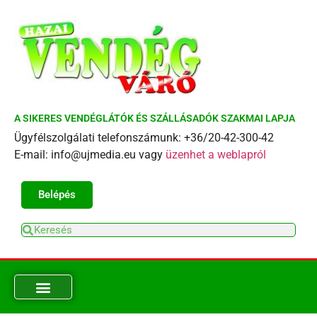
A SIKERES VENDÉGLÁTÓK ÉS SZÁLLÁSADÓK SZAKMAI LAPJA
Ügyfélszolgálati telefonszámunk: +36/20-42-300-42
E-mail: info@ujmedia.eu vagy
üzenhet a weblapról
Belépés