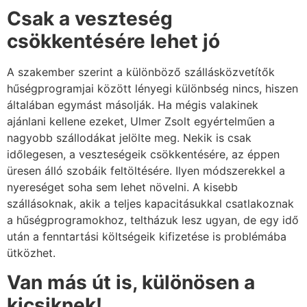
Csak a veszteség
csökkentésére lehet jó
A szakember szerint a különböző szállásközvetítők
hűségprogramjai között lényegi különbség nincs, hiszen
általában egymást másolják. Ha mégis valakinek
ajánlani kellene ezeket, Ulmer Zsolt egyértelműen a
nagyobb szállodákat jelölte meg. Nekik is csak
időlegesen, a veszteségeik csökkentésére, az éppen
üresen álló szobáik feltöltésére. Ilyen módszerekkel a
nyereséget soha sem lehet növelni. A kisebb
szállásoknak, akik a teljes kapacitásukkal csatlakoznak
a hűségprogramokhoz, teltházuk lesz ugyan, de egy idő
után a fenntartási költségeik kifizetése is problémába
ütközhet.
Van más út is, különösen a
kicsiknek!