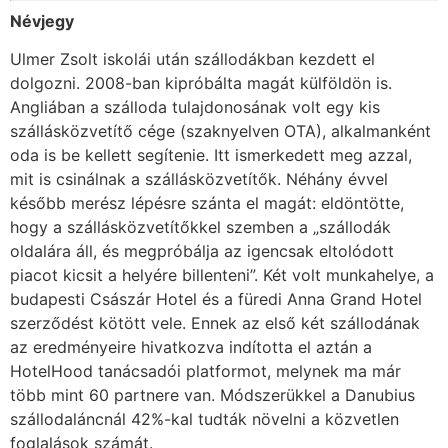
Névjegy
Ulmer Zsolt iskolái után szállodákban kezdett el
dolgozni. 2008-ban kipróbálta magát külföldön is.
Angliában a szálloda tulajdonosának volt egy kis
szállásközvetítő cége (szaknyelven OTA), alkalmanként
oda is be kellett segítenie. Itt ismerkedett meg azzal,
mit is csinálnak a szállásközvetítők. Néhány évvel
később merész lépésre szánta el magát: eldöntötte,
hogy a szállásközvetítőkkel szemben a „szállodák
oldalára áll, és megpróbálja az igencsak eltolódott
piacot kicsit a helyére billenteni”. Két volt munkahelye, a
budapesti Császár Hotel és a füredi Anna Grand Hotel
szerződést kötött vele. Ennek az első két szállodának
az eredményeire hivatkozva indította el aztán a
HotelHood tanácsadói platformot, melynek ma már
több mint 60 partnere van. Módszerükkel a Danubius
szállodaláncnál 42%-kal tudták növelni a közvetlen
foglalások számát.