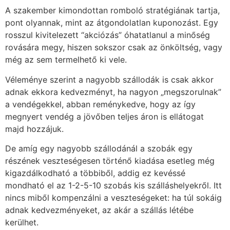
A szakember kimondottan romboló stratégiának tartja,
pont olyannak, mint az átgondolatlan kuponozást. Egy
rosszul kivitelezett “akciózás” óhatatlanul a minőség
rovására megy, hiszen sokszor csak az önköltség, vagy
még az sem termelhető ki vele.
Véleménye szerint a nagyobb szállodák is csak akkor
adnak ekkora kedvezményt, ha nagyon „megszorulnak”
a vendégekkel, abban reménykedve, hogy az így
megnyert vendég a jövőben teljes áron is ellátogat
majd hozzájuk.
De amíg egy nagyobb szállodánál a szobák egy
részének veszteségesen történő kiadása esetleg még
kigazdálkodható a többiből, addig ez kevéssé
mondható el az 1-2-5-10 szobás kis szálláshelyekről. Itt
nincs miből kompenzálni a veszteségeket: ha túl sokáig
adnak kedvezményeket, az akár a szállás létébe
kerülhet.