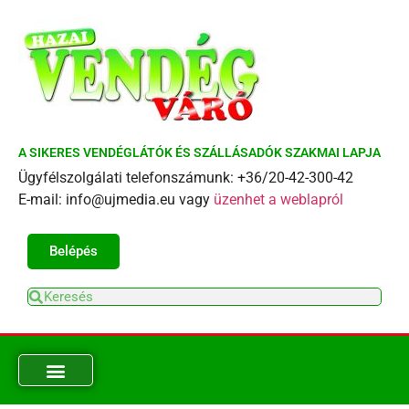
A SIKERES VENDÉGLÁTÓK ÉS SZÁLLÁSADÓK SZAKMAI LAPJA
Ügyfélszolgálati telefonszámunk: +36/20-42-300-42
E-mail: info@ujmedia.eu vagy
üzenhet a weblapról
Belépés