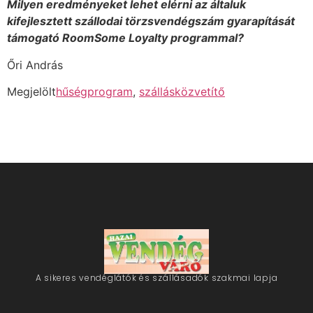
Milyen eredményeket lehet elérni az általuk
kifejlesztett szállodai törzs­vendégszám gyarapítását
támogató RoomSome Loyalty programmal?
Őri András
Megjelölt
hűségprogram
,
szállásközvetítő
A sikeres vendéglátók és szállásadók szakmai lapja