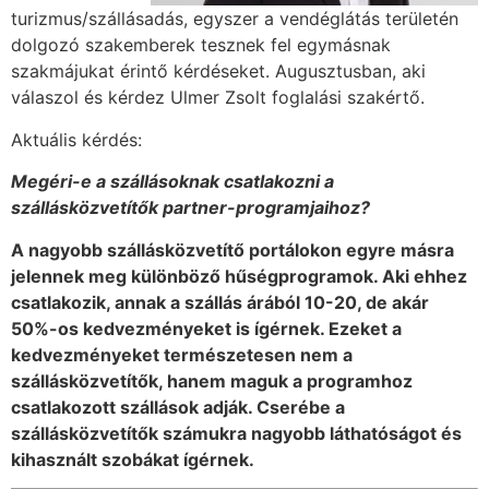
turizmus/szállás­adás, egyszer a vendéglátás területén
dolgozó szakemberek tesznek fel egymásnak
szakmájukat érintő kérdéseket. Augusztusban, aki
válaszol és kérdez Ulmer Zsolt foglalási szakértő.
Aktuális kérdés:
Megéri-e a szállásoknak csatlakozni a
szállásközvetítők partner-programjaihoz?
A nagyobb szállásközvetítő portálokon egyre másra
jelennek meg különböző hűségprogramok. Aki ehhez
csatlakozik, annak a szállás árából 10-20, de akár
50%-os kedvezményeket is ígérnek. Ezeket a
kedvezményeket természetesen nem a
szállásközvetítők, hanem maguk a programhoz
csatlakozott szállások adják. Cserébe a
szállásközvetítők számukra nagyobb láthatóságot és
kihasznált szobákat ígérnek.