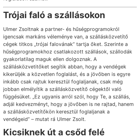
Trójai faló a szállásokon
Ulmer Zsoltnak a partner- és hűségprogramokról
igencsak markáns véleménye van, a szállásközvetítő
cégek titkos „trójai falovának” tartja őket. Szerinte a
hűségprogramokhoz csatlakozott szállások, szállodák
gyakorlatilag maguk ellen dolgoznak. A
szállásközvetitőket segítik abban, hogy a vendégek
kikerüljék a közvetlen foglalást, és a jövőben is egyre
inkább csak rajtuk keresztül foglaljanak, csak még
jobban elmélyítik a szállásközvetítő cégektől való
függésüket. „Ez ugyanis arról szól, hogy Te, a szállás,
adjál kedvezményt, hogy a jövőben is ne rajtad, hanem
a szállásközvetítőkön keresztül foglaljanak a
vendégeid” – mutat rá Ulmer Zsolt.
Kicsiknek út a csőd felé