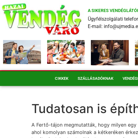
A SIKERES VENDÉGLÁTÓ
Ügyfélszolgálati tele
E-mail: info@ujmedia.
CIKKEK
SZÁLLÁSADÓKNAK
VENDÉG
Tudatosan is épít
A Fertő-tájon megmutatták, hogy milyen egy 
ahol komolyan számolnak a kétkeréken érkező