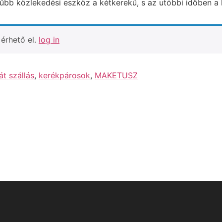
űbb közlekedési eszköz a kétkerekű, s az utóbbi időben a 
érhető el.
log in
t szállás
,
kerékpárosok
,
MAKETUSZ