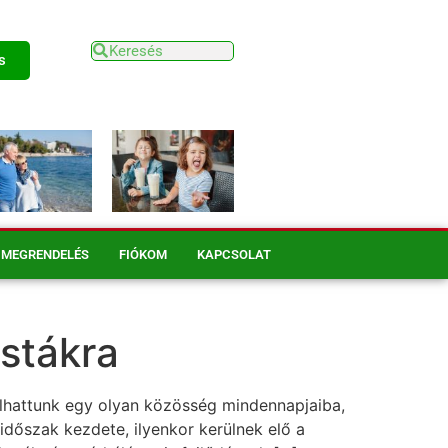
s
MEGRENDELÉS
FIÓKOM
KAPCSOLAT
istákra
olhattunk egy olyan közösség mindennapjaiba,
dőszak kezdete, ilyenkor kerülnek elő a