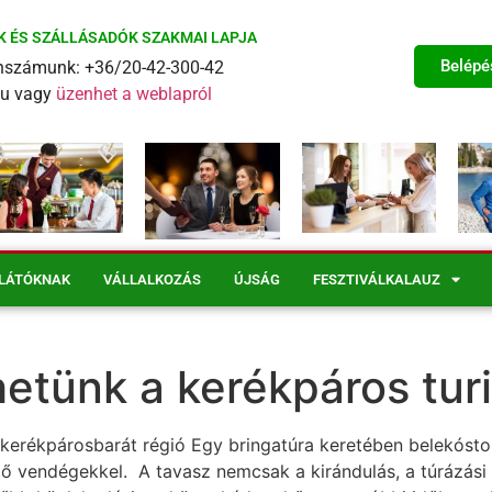
K ÉS SZÁLLÁSADÓK SZAKMAI LAPJA
Belépé
fonszámunk: +36/20-42-300-42
eu vagy
üzenhet a weblapról
LÁTÓKNAK
VÁLLALKOZÁS
ÚJSÁG
FESZTIVÁLKALAUZ
hetünk a kerékpáros tur
kerékpárosbarát régió Egy bringatúra keretében belekóst
 vendégekkel. A tavasz nemcsak a kirándulás, a túrázási i