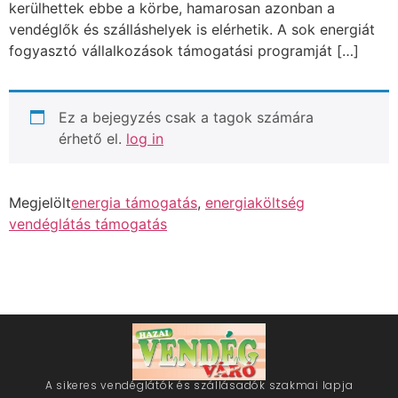
kerülhettek ebbe a körbe, hamarosan azonban a
vendéglők és szálláshelyek is elérhetik. A sok energiát
fogyasztó vállalkozások támogatási programját […]
Ez a bejegyzés csak a tagok számára
érhető el.
log in
Megjelölt
energia támogatás
,
energiaköltség
vendéglátás támogatás
A sikeres vendéglátók és szállásadók szakmai lapja