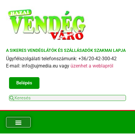
A SIKERES VENDÉGLÁTÓK ÉS SZÁLLÁSADÓK SZAKMAI LAPJA
Ügyfélszolgálati telefonszámunk: +36/20-42-300-42
E-mail: info@ujmedia.eu vagy
üzenhet a weblapról
Belépés