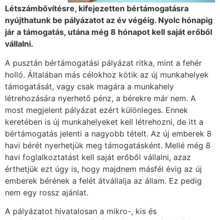
Létszámbővítésre, kifejezetten bértámogatásra
nyújthatunk be pályázatot az év végéig. Nyolc hónapig
jár a támogatás, utána még 8 hónapot kell saját erőből
vállalni.
A pusztán bértámogatási pályázat ritka, mint a fehér
holló. Általában más célokhoz kötik az új munkahelyek
támogatását, vagy csak magára a munkahely
létrehozására nyerhető pénz, a bérekre már nem. A
most megjelent pályázat ezért különleges. Ennek
keretében is új munkahelyeket kell létrehozni, de itt a
bértámogatás jelenti a nagyobb tételt. Az új emberek 8
havi bérét nyerhetjük meg támogatásként. Mellé még 8
havi foglalkoztatást kell saját erőből vállalni, azaz
érthetjük ezt úgy is, hogy majdnem másfél évig az új
emberek bérének a felét átvállalja az állam. Ez pedig
nem egy rossz ajánlat.
A pályázatot hivatalosan a mikro-, kis és