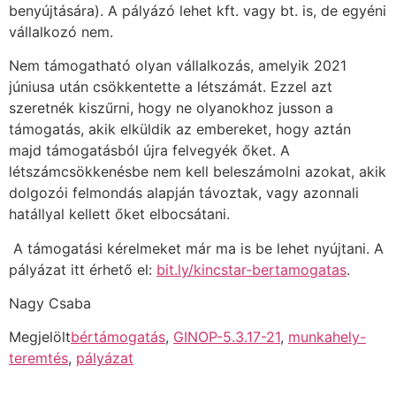
benyújtására). A pályázó lehet kft. vagy bt. is, de egyéni
vállalkozó nem.
Nem támogatható olyan vállalkozás, amelyik 2021
júniusa után csökkentette a létszámát. Ezzel azt
szeretnék kiszűrni, hogy ne olyanokhoz jusson a
támogatás, akik elküldik az embereket, hogy aztán
majd támogatásból újra felvegyék őket. A
létszámcsökkenésbe nem kell beleszámolni azokat, akik
dolgozói felmondás alapján távoztak, vagy azonnali
hatállyal kellett őket elbocsátani.
A támogatási kérelmeket már ma is be lehet nyújtani. A
pályázat itt érhető el:
bit.ly/kincstar-bertamogatas
.
Nagy Csaba
Megjelölt
bértámogatás
,
GINOP-5.3.17-21
,
munkahely-
teremtés
,
pályázat