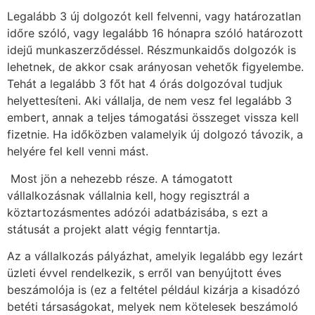
Legalább 3 új dolgozót kell felvenni, vagy határozatlan
időre szóló, vagy legalább 16 hónapra szóló határozott
idejű munkaszerződéssel. Részmunkaidős dolgozók is
lehetnek, de akkor csak arányosan vehetők figyelembe.
Tehát a legalább 3 főt hat 4 órás dolgozóval tudjuk
helyettesíteni. Aki vállalja, de nem vesz fel legalább 3
embert, annak a teljes támogatási összeget vissza kell
fizetnie. Ha időközben valamelyik új dolgozó távozik, a
helyére fel kell venni mást.
Most jön a nehezebb része. A támogatott
vállalkozásnak vállalnia kell, hogy regisztrál a
köztartozásmentes adózói adatbázisába, s ezt a
státusát a projekt alatt végig fenntartja.
Az a vállalkozás pályázhat, amelyik legalább egy lezárt
üzleti évvel rendelkezik, s erről van benyújtott éves
beszámolója is (ez a feltétel például kizárja a kisadózó
betéti társaságokat, melyek nem kötelesek beszámoló