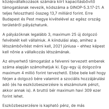
középvállalkozások számára kiírt kapacitásbővítő
támogatásnak nevezik, kódszáma a GINOP-5.3.17-21. A
teljes felosztható összeg 13,7 milliárd forint. Erre
Budapest és Pest megye kivételével az egész ország
területéről pályázhatunk.
A pályázóknak legalább 3, maximum 25 új dolgozó
felvételét kell vállalniuk. A kiindulási alap, amihez a
létszámbővítést mérni kell, 2021 júniusa – ehhez képest
kell nőnie a vállalkozás létszámának.
Az elnyerhető támogatást a felvenni tervezett emberek
száma alapján számolhatjuk ki. Egy-egy új dolgozóra
maximum 4 millió forint tervezhető. Ebbe bele kell hogy
férjen a dolgozó bére valamint a szociális hozzájárulási
adó (és ha eszközbeszerzésre is elszámolunk pénzt,
akkor annak is). A bruttó bér maximum havi 309 ezer
forint lehet.
Eszközbeszerzésre is kapható pénz, de más