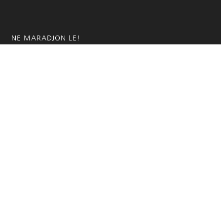
NE MARADJON LE!
Iratkozzon fel hírlevelünkre!
KÜLDÖM
hazaivendegvaro.hu – Minden jog fenntartva © 2025. –
Új Médi
Kft.