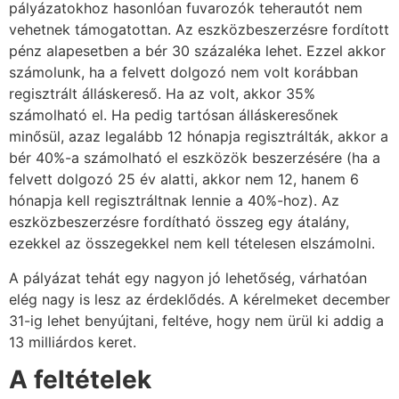
pályázatokhoz hasonlóan fuvarozók teherautót nem
vehetnek támogatottan. Az eszközbeszerzésre fordított
pénz alapesetben a bér 30 százaléka lehet. Ezzel akkor
számolunk, ha a felvett dolgozó nem volt korábban
regisztrált álláskereső. Ha az volt, akkor 35%
számolható el. Ha pedig tartósan álláskeresőnek
minősül, azaz legalább 12 hónapja regisztrálták, akkor a
bér 40%-a számolható el eszközök beszerzésére (ha a
felvett dolgozó 25 év alatti, akkor nem 12, hanem 6
hónapja kell regisztráltnak lennie a 40%-hoz). Az
eszközbeszerzésre fordítható összeg egy átalány,
ezekkel az összegekkel nem kell tételesen elszámolni.
A pályázat tehát egy nagyon jó lehetőség, várhatóan
elég nagy is lesz az érdeklődés. A kérelmeket december
31-ig lehet benyújtani, feltéve, hogy nem ürül ki addig a
13 milliárdos keret.
A feltételek