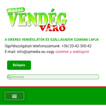
A SIKERES VENDÉGLÁTÓK ÉS SZÁLLÁSADÓK SZAKMAI LAPJA
Ügyfélszolgálati telefonszámunk: +36/20-42-300-42
E-mail: info@ujmedia.eu vagy
üzenhet a weblapról
Belépés