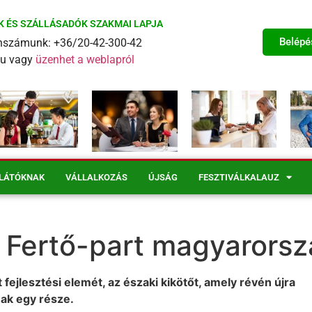
K ÉS SZÁLLÁSADÓK SZAKMAI LAPJA
Belépé
fonszámunk: +36/20-42-300-42
eu vagy
üzenhet a weblapról
LÁTÓKNAK
VÁLLALKOZÁS
ÚJSÁG
FESZTIVÁLKALAUZ
a Fertő-part magyarorsz
 fejlesztési elemét, az északi kikötőt, amely révén újra
nak egy része.