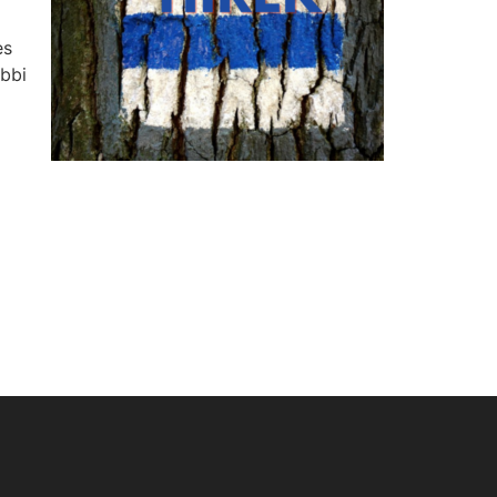
es
őbbi