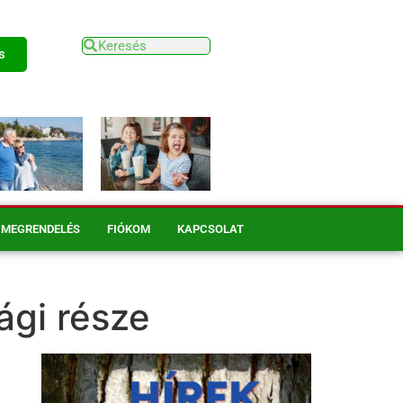
s
MEGRENDELÉS
FIÓKOM
KAPCSOLAT
ági része