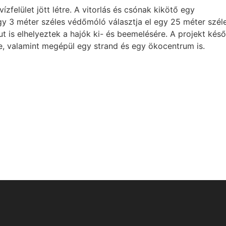
zfelület jött létre. A vitorlás és csónak kikötő egy
egy 3 méter széles védőmóló választja el egy 25 méter szél
t is elhelyeztek a hajók ki- és beemelésére. A projekt kés
se, valamint megépül egy strand és egy ökocentrum is.