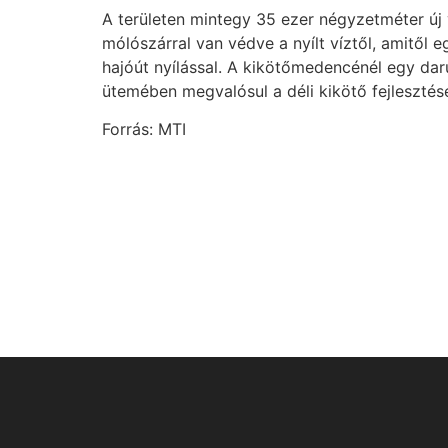
A területen mintegy 35 ezer négyzetméter új ví
mólószárral van védve a nyílt víztől, amitől 
hajóút nyílással. A kikötőmedencénél egy daru
ütemében megvalósul a déli kikötő fejleszté
Forrás: MTI