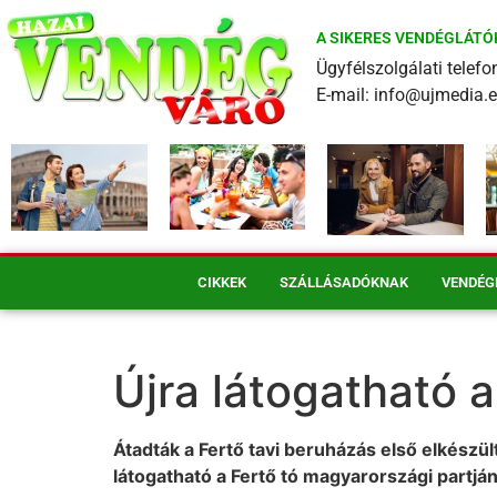
A SIKERES VENDÉGLÁTÓ
Ügyfélszolgálati tele
E-mail: info@ujmedia.
CIKKEK
SZÁLLÁSADÓKNAK
VENDÉG
Újra látogatható 
Átadták a Fertő tavi beruházás első elkészült
látogatható a Fertő tó magyarországi partjá