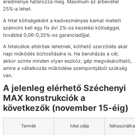
eredménye határozza meg. Maximum az árbevétel
25%-a lehet.
A hitel költségeként a kedvezményes kamat mellett
számolni kell egy fix évi 2%-os kezelési költséggel,
továbbá 0,06-0,35%-os garanciadíjjal.
A hitelcélok eltérőek lehetnek, köthető szerződés akár
napi működés biztosítására is. Ha beruházás a cél,
akkor szinte minden olyan eszköz, gép megvásárolható,
amire a vállalkozás működése szempontjából szükség
van.
A jelenleg elérhető Széchenyi
MAX konstrukciók a
következők (november 15-éig)
Termék
hitel célja
felhasználh