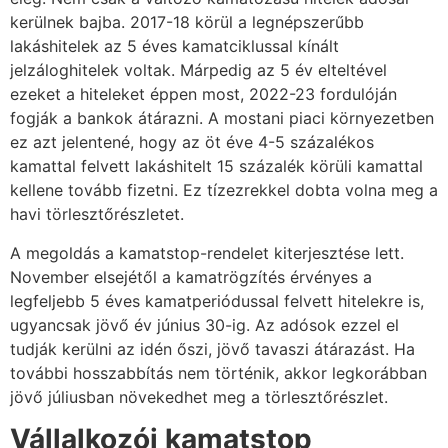
kerülnek bajba. 2017-18 körül a legnépszerűbb
lakáshitelek az 5 éves kamatciklussal kínált
jelzáloghitelek voltak. Márpedig az 5 év elteltével
ezeket a hiteleket éppen most, 2022-23 fordulóján
fogják a bankok átárazni. A mostani piaci környezetben
ez azt jelentené, hogy az öt éve 4-5 százalékos
kamattal felvett lakáshitelt 15 százalék körüli kamattal
kellene tovább fizetni. Ez tízezrekkel dobta volna meg a
havi törlesztőrészletet.
A megoldás a kamatstop-rendelet kiterjesztése lett.
November elsejétől a kamatrögzítés érvényes a
legfeljebb 5 éves kamatperiódussal felvett hitelekre is,
ugyancsak jövő év június 30-ig. Az adósok ezzel el
tudják kerülni az idén őszi, jövő tavaszi átárazást. Ha
további hosszabbítás nem történik, akkor legkorábban
jövő júliusban növekedhet meg a törlesztőrészlet.
Vállalkozói kamatstop