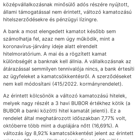
középvállalkozásnak minősülő adós részére nyújtott,
állami támogatással nem érintett, változó kamatozású
hitelszerződésekre és pénzügyi lízingre.
A bank a most elengedett kamatot később sem
számolhatja fel, azaz nem úgy működik, mint a
koronavírus-járvány ideje alatt elrendelt
hitelmoratórium. A mai és a rögzített kamat
különbségét a banknak kell állnia. A vállalkozásnak az
átárazással semmilyen tennivalója nincs, a bank értesíti
az ügyfeleket a kamatcsökkentésről. A szerződéseket
nem kell módosítani (415/2022. kormányrendelet).
Az érintett kölcsönök a változó kamatozású hitelek,
melyek nagy részét a 3 havi BUBOR értékhez kötik (a
BUBOR a banki közötti hitel kamatát jelenti). Ez a
rendelet által meghatározott időszakban 7,77% volt,
októberre több mint a duplájára nőtt (16,69%). A
változás így 8,92% kamatcsökkentést jelent az érintett