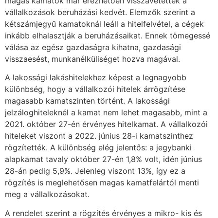
magas kamatok már érezhetően visszavetették a
vállalkozások beruházási kedvét. Elemzők szerint a
kétszámjegyű kamatoknál leáll a hitelfelvétel, a cégek
inkább elhalasztják a beruházásaikat. Ennek tömegessé
válása az egész gazdaságra kihatna, gazdasági
visszaesést, munkanélküliséget hozva magával.
A lakossági lakáshitelekhez képest a legnagyobb
különbség, hogy a vállalkozói hitelek árrögzítése
magasabb kamatszinten történt. A lakossági
jelzáloghiteleknél a kamat nem lehet magasabb, mint a
2021. október 27-én érvényes hitelkamat. A vállalkozói
hiteleket viszont a 2022. június 28-i kamatszinthez
rögzítették. A különbség elég jelentős: a jegybanki
alapkamat tavaly október 27-én 1,8% volt, idén június
28-án pedig 5,9%. Jelenleg viszont 13%, így ez a
rögzítés is meglehetősen magas kamatfelártól menti
meg a vállalkozásokat.
A rendelet szerint a rögzítés érvényes a mikro- kis és