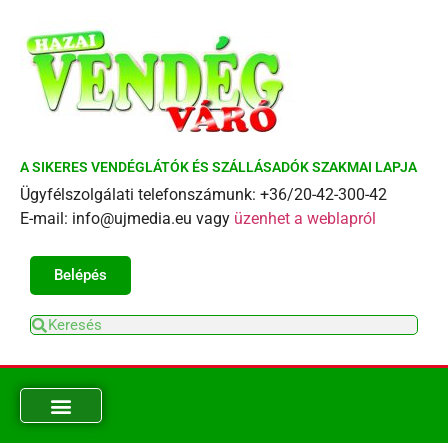
A SIKERES VENDÉGLÁTÓK ÉS SZÁLLÁSADÓK SZAKMAI LAPJA
Ügyfélszolgálati telefonszámunk: +36/20-42-300-42
E-mail: info@ujmedia.eu vagy
üzenhet a weblapról
Belépés