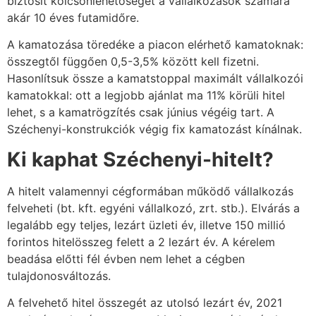
biztosít kölcsönlehetőséget a vállalkozások számára
akár 10 éves futamidőre.
A kamatozása töredéke a piacon elérhető kamatoknak:
összegtől függően 0,5-3,5% között kell fizetni.
Hasonlítsuk össze a kamatstoppal maximált vállalkozói
kamatokkal: ott a legjobb ajánlat ma 11% körüli hitel
lehet, s a kamatrögzítés csak június végéig tart. A
Széchenyi-konstrukciók végig fix kamatozást kínálnak.
Ki kaphat Széchenyi-hitelt?
A hitelt valamennyi cégformában működő vállalkozás
felveheti (bt. kft. egyéni vállalkozó, zrt. stb.). Elvárás a
legalább egy teljes, lezárt üzleti év, illetve 150 millió
forintos hitelösszeg felett a 2 lezárt év. A kérelem
beadása előtti fél évben nem lehet a cégben
tulajdonosváltozás.
A felvehető hitel összegét az utolsó lezárt év, 2021