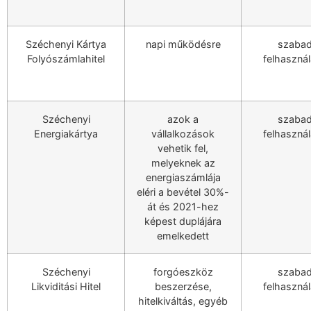
Széchenyi Kártya
napi működésre
szaba
Folyószámlahitel
felhaszná
Széchenyi
azok a
szaba
Energiakártya
vállalkozások
felhaszná
vehetik fel,
melyeknek az
energiaszámlája
eléri a bevétel 30%-
át és 2021-hez
képest duplájára
emelkedett
Széchenyi
forgóeszköz
szaba
Likviditási Hitel
beszerzése,
felhaszná
hitelkiváltás, egyéb