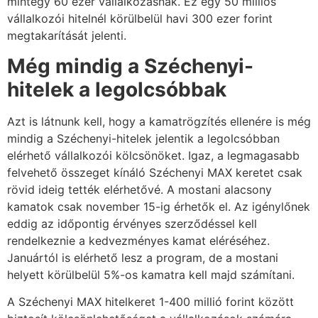
mintegy 60 ezer vállalkozásnak. Ez egy 50 milliós
vállalkozói hitelnél körülbelül havi 300 ezer forint
megtakarítását jelenti.
Még mindig a Széchenyi-
hitelek a legolcsóbbak
Azt is látnunk kell, hogy a kamatrögzítés ellenére is még
mindig a Széchenyi-hitelek jelentik a legolcsóbban
elérhető vállalkozói kölcsönöket. Igaz, a legmagasabb
felvehető összeget kínáló Széchenyi MAX keretet csak
rövid ideig tették elérhetővé. A mostani alacsony
kamatok csak november 15-ig érhetők el. Az igénylőnek
eddig az időpontig érvényes szerződéssel kell
rendelkeznie a kedvezményes kamat eléréséhez.
Januártól is elérhető lesz a program, de a mostani
helyett körülbelül 5%-os kamatra kell majd számítani.
A Széchenyi MAX hitelkeret 1-400 millió forint között