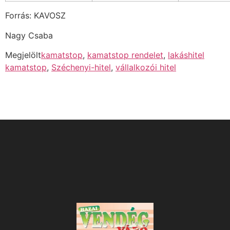
Forrás: KAVOSZ
Nagy Csaba
Megjelölt
kamatstop
,
kamatstop rendelet
,
lakáshitel
kamatstop
,
Széchenyi-hitel
,
vállalkozói hitel