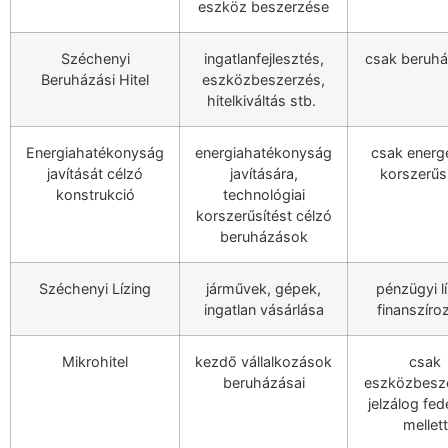
eszköz beszerzése
Széchenyi
ingatlanfejlesztés,
csak beruhá
Beruházási Hitel
eszközbeszerzés,
hitelkiváltás stb.
Energiahatékonyság
energiahatékonyság
csak energe
javítását célzó
javítására,
korszerűs
konstrukció
technológiai
korszerűsítést célzó
beruházások
Széchenyi Lízing
járművek, gépek,
pénzügyi l
ingatlan vásárlása
finanszíro
Mikrohitel
kezdő vállalkozások
csak
beruházásai
eszközbesz
jelzálog fe
mellett