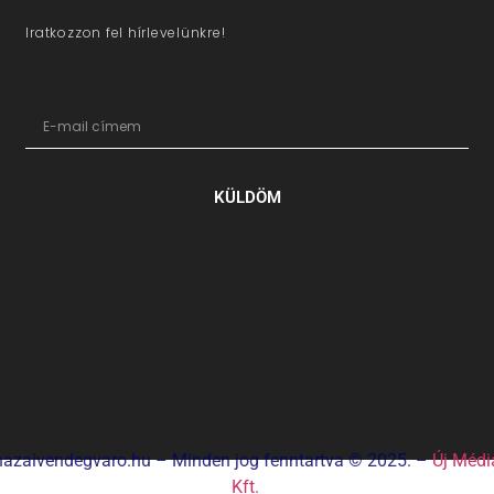
Iratkozzon fel hírlevelünkre!
KÜLDÖM
hazaivendegvaro.hu – Minden jog fenntartva © 2025. –
Új Médi
Kft.