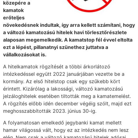
közepére a
kamatok
erőteljes
növekedésnek indultak, így arra kellett számítani, hogy
a változó kamatozású hitelek havi törlesztőrészlete
alaposan megemelkedik. A kamatstop fél évvel eltolta
ezt a lépést, pillanatnyi szünethez juttatva a
vállalkozásokat is.
A hitelkamatok rögzítését a többi árkorlátozó
intézkedéssel együtt 2022 januárjában vezette be a
kormány. Az első hitelstop csak egy szűkebb kört
érintett. Kizárólag a lakossági, változó kamatozású
jelzáloghitelek esetében tiltották meg a kamatemelést.
A rögzítés előbb idén december végéig szólt, majd ezt
meghosszabbították 2023. június 30-ig.
A folyamatosan emelkedő jegybanki kamat mellett
hamar világossá vált, hogy ez az intézkedés nem lesz
elég. Nem csak a változó kamatozású hitelek adósai