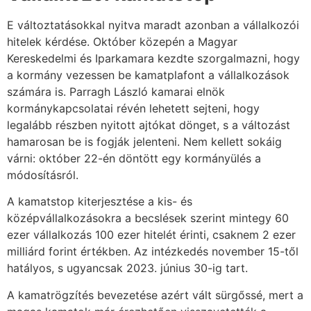
E változtatásokkal nyitva maradt azonban a vállalkozói
hitelek kérdése. Október közepén a Magyar
Kereskedelmi és Iparkamara kezdte szorgalmazni, hogy
a kormány vezessen be kamatplafont a vállalkozások
számára is. Parragh László kamarai elnök
kormánykapcsolatai révén lehetett sejteni, hogy
legalább részben nyitott ajtókat dönget, s a változást
hamarosan be is fogják jelenteni. Nem kellett sokáig
várni: október 22-én döntött egy kormányülés a
módosításról.
A kamatstop kiterjesztése a kis- és
középvállalkozásokra a becslések szerint mintegy 60
ezer vállalkozás 100 ezer hitelét érinti, csaknem 2 ezer
milliárd forint értékben. Az intézkedés november 15-től
hatályos, s ugyancsak 2023. június 30-ig tart.
A kamatrögzítés bevezetése azért vált sürgőssé, mert a