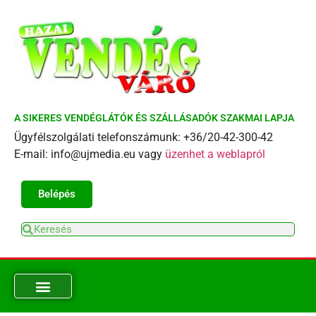
A SIKERES VENDÉGLÁTÓK ÉS SZÁLLÁSADÓK SZAKMAI LAPJA
Ügyfélszolgálati telefonszámunk: +36/20-42-300-42
E-mail: info@ujmedia.eu vagy
üzenhet a weblapról
Belépés