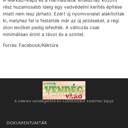
rész huzamosabb ideig egy vadvédelmi kerítés építése
miatt nem lesz járható. Ezért új nyomvonalat alakítottak
ki, melyhez fel is festették már az új jelzéseket, a régi
úton levőket pedig lefedték. A változás csak
minimálisan érinti a távot és a szintet.
Forrás: Facebook/Kéktúra
A sikeres vendéglátók és szállásadók szakmai lapja
DOKUMENTUMTÁR