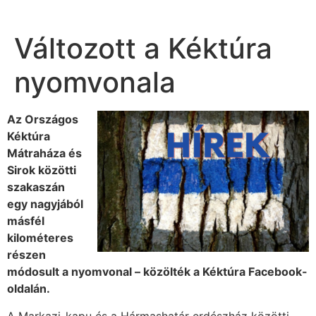
Változott a Kéktúra
nyomvonala
Az Országos
Kéktúra
Mátraháza és
Sirok közötti
szakaszán
egy nagyjából
másfél
kilométeres
részen
módosult a nyomvonal – közölték a Kéktúra Facebook-
oldalán.
A Markazi-kapu és a Hármashatár erdészház közötti