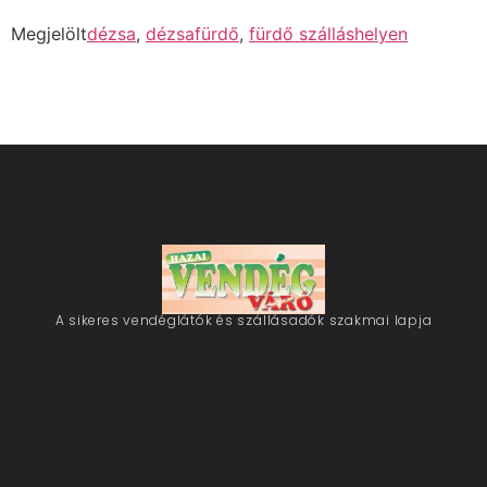
Megjelölt
dézsa
,
dézsafürdő
,
fürdő szálláshelyen
A sikeres vendéglátók és szállásadók szakmai lapja