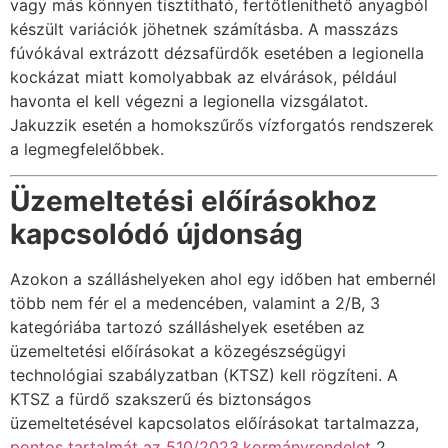
vagy más könnyen tisztítható, fertőtleníthető anyagból
készült variációk jöhetnek számításba. A masszázs
fúvókával extrázott dézsafürdők esetében a legionella
kockázat miatt komolyabbak az elvárások, például
havonta el kell végezni a legionella vizsgálatot.
Jakuzzik esetén a homokszűrős vízforgatós rendszerek
a legmegfelelőbbek.
Üzemeltetési előírásokhoz
kapcsolódó újdonság
Azokon a szálláshelyeken ahol egy időben hat embernél
több nem fér el a medencében, valamint a 2/B, 3
kategóriába tartozó szálláshelyek esetében az
üzemeltetési előírásokat a közegészségügyi
technológiai szabályzatban (KTSZ) kell rögzíteni. A
KTSZ a fürdő szakszerű és biztonságos
üzemeltetésével kapcsolatos előírásokat tartalmazza,
pontos tartalmát az 510/2023.kormányrendelet
2.