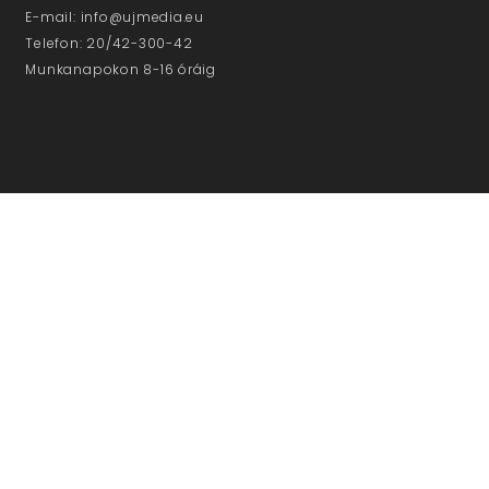
E-mail: info@ujmedia.eu
Telefon: 20/42-300-42
Munkanapokon 8-16 óráig
NE MARADJON LE!
Iratkozzon fel hírlevelünkre!