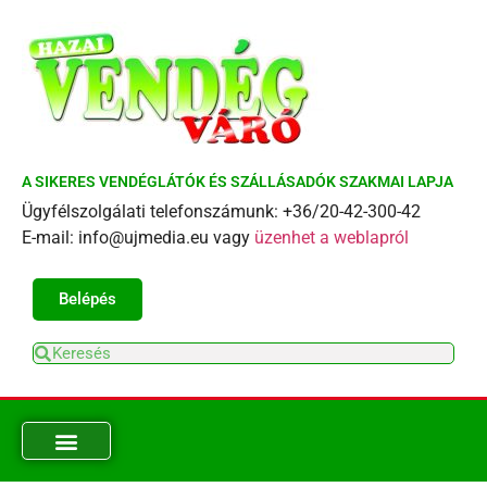
A SIKERES VENDÉGLÁTÓK ÉS SZÁLLÁSADÓK SZAKMAI LAPJA
Ügyfélszolgálati telefonszámunk: +36/20-42-300-42
E-mail: info@ujmedia.eu vagy
üzenhet a weblapról
Belépés