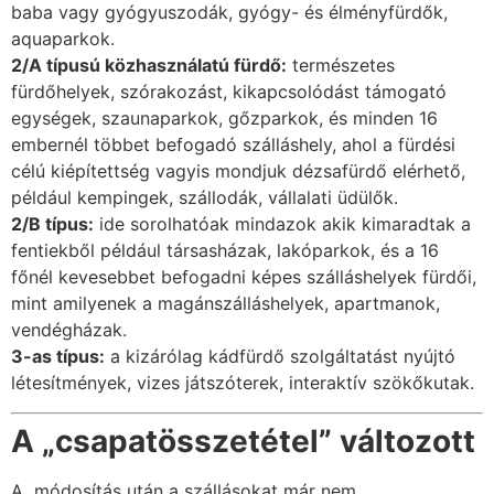
baba vagy gyógyuszodák, gyógy- és élményfürdők,
aquaparkok.
2/A típusú közhasználatú fürdő:
természetes
fürdőhelyek, szórakozást, kikapcsolódást támogató
egységek, szaunaparkok, gőzparkok, és minden 16
embernél többet befogadó szálláshely, ahol a fürdési
célú kiépítettség vagyis mondjuk dézsafürdő elérhető,
például kempingek, szállodák, vállalati üdülők.
2/B típus:
ide sorolhatóak mindazok akik kimaradtak a
fentiekből például társasházak, lakóparkok, és a 16
főnél kevesebbet befogadni képes szálláshelyek fürdői,
mint amilyenek a magánszálláshelyek, apartmanok,
vendégházak.
3-as típus:
a kizárólag kádfürdő szolgáltatást nyújtó
létesítmények, vizes játszóterek, interaktív szökőkutak.
A „csapatösszetétel” változott
A módosítás után a szállásokat már nem