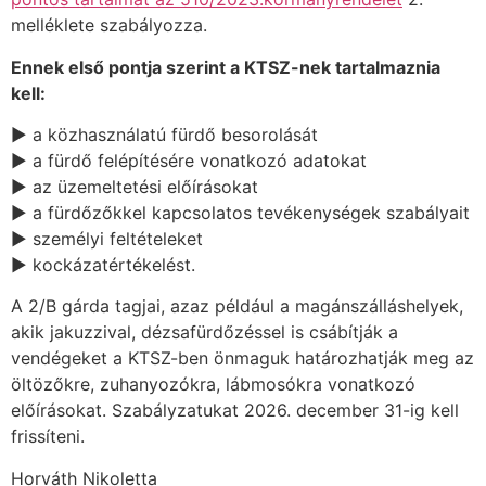
melléklete szabályozza.
Ennek első pontja szerint a KTSZ-nek tartalmaznia
kell:
► a közhasználatú fürdő besorolását
► a fürdő felépítésére vonatkozó adatokat
► az üzemeltetési előírásokat
► a fürdőzőkkel kapcsolatos tevékenységek szabályait
► személyi feltételeket
► kockázatértékelést.
A 2/B gárda tagjai, azaz például a magánszálláshelyek,
akik jakuzzival, dézsafürdőzéssel is csábítják a
vendégeket a KTSZ-ben önmaguk határozhatják meg az
öltözőkre, zuhanyozókra, lábmosókra vonatkozó
előírásokat. Szabályzatukat 2026. december 31-ig kell
frissíteni.
Horváth Nikoletta