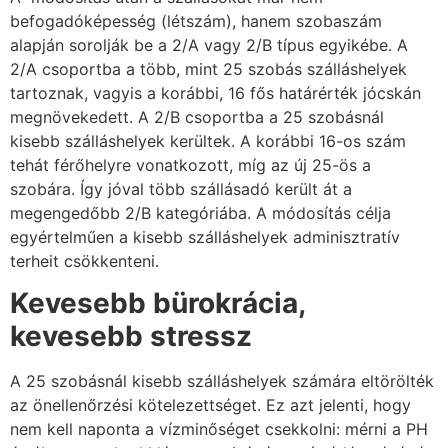
befogadóképesség (létszám), hanem szobaszám
alapján sorolják be a 2/A vagy 2/B típus egyikébe. A
2/A csoportba a több, mint 25 szobás szálláshelyek
tartoznak, vagyis a korábbi, 16 fős határérték jócskán
megnövekedett. A 2/B csoportba a 25 szobásnál
kisebb szálláshelyek kerültek. A korábbi 16-os szám
tehát férőhelyre vonatkozott, míg az új 25-ös a
szobára. Így jóval több szállásadó került át a
megengedőbb 2/B kategóriába. A módosítás célja
egyértelműen a kisebb szálláshelyek adminisztratív
terheit csökkenteni.
Kevesebb bürokrácia,
kevesebb stressz
A 25 szobásnál kisebb szálláshelyek számára eltörölték
az önellenőrzési kötelezettséget. Ez azt jelenti, hogy
nem kell naponta a vízminőséget csekkolni: mérni a PH