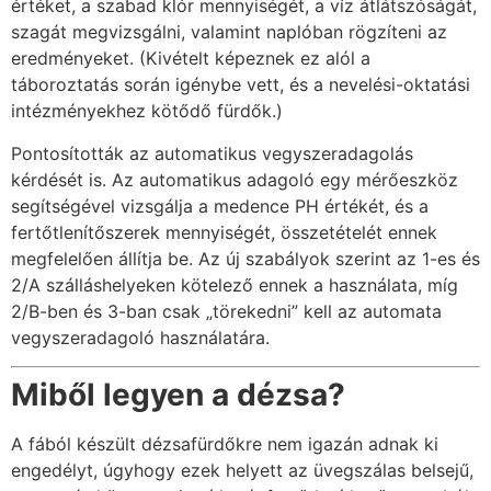
értéket, a szabad klór mennyiségét, a víz átlátszóságát,
szagát megvizsgálni, valamint naplóban rögzíteni az
eredményeket. (Kivételt képeznek ez alól a
táboroztatás során igénybe vett, és a nevelési-oktatási
intézményekhez kötődő fürdők.)
Pontosították az automatikus vegyszeradagolás
kérdését is. Az automatikus adagoló egy mérőeszköz
segítségével vizsgálja a medence PH értékét, és a
fertőtlenítőszerek mennyiségét, összetételét ennek
megfelelően állítja be. Az új szabályok szerint az 1-es és
2/A szálláshelyeken kötelező ennek a használata, míg
2/B-ben és 3-ban csak „törekedni” kell az automata
vegyszeradagoló használatára.
Miből legyen a dézsa?
A fából készült dézsafürdőkre nem igazán adnak ki
engedélyt, úgyhogy ezek helyett az üvegszálas belsejű,