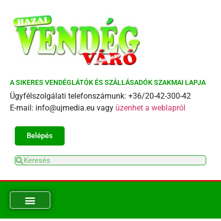
A SIKERES VENDÉGLÁTÓK ÉS SZÁLLÁSADÓK SZAKMAI LAPJA
Ügyfélszolgálati telefonszámunk: +36/20-42-300-42
E-mail: info@ujmedia.eu vagy
üzenhet a weblapról
Belépés