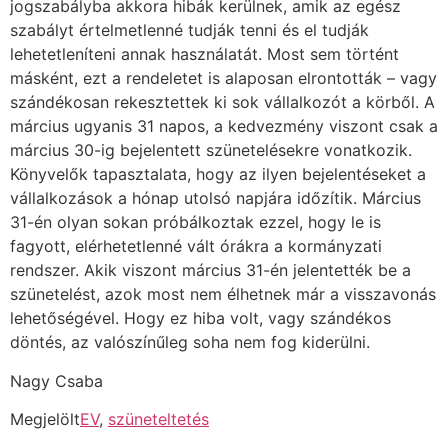
jogszabályba akkora hibák kerülnek, amik az egész
szabályt értelmetlenné tudják tenni és el tudják
lehetetleníteni annak használatát. Most sem történt
másként, ezt a rendeletet is alaposan elrontották – vagy
szándékosan rekesztettek ki sok vállalkozót a körből. A
március ugyanis 31 napos, a kedvezmény viszont csak a
március 30-ig bejelentett szünetelésekre vonatkozik.
Könyvelők tapasztalata, hogy az ilyen bejelentéseket a
vállalkozások a hónap utolsó napjára időzítik. Március
31-én olyan sokan próbálkoztak ezzel, hogy le is
fagyott, elérhetetlenné vált órákra a kormányzati
rendszer. Akik viszont március 31-én jelentették be a
szünetelést, azok most nem élhetnek már a visszavonás
lehetőségével. Hogy ez hiba volt, vagy szándékos
döntés, az valószínűleg soha nem fog kiderülni.
Nagy Csaba
Megjelölt
EV
,
szüneteltetés