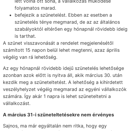
lett volna ott soha, a vállalkozás működése
folyamatos marad.
befejezik a szünetelést. Ebben az esetben a
szünetelés ténye megmarad, de az az általános
szabályoktól eltérően egy hónapnál rövidebb ideig
is tarthat.
A szünet visszavonását a rendelet megjelenésétől
számított 15 napon belül lehet megtenni, azaz április
végéig van rá lehetőség.
Az egy hónapnál rövidebb idejű szünetelés lehetősége
azonban azok előtt is nyitva áll, akik március 30. után
kezdik meg a szüneteltetést. A lehetőség a kihirdetett
veszélyhelyzet végéig megmarad az egyéni vállalkozók
számára. Így akár 1 napra is lehet szüneteltetni a
vállalkozást.
A március 31-i szüneteltetésekre nem érvényes
Sajnos, ma már egyáltalán nem ritka, hogy egy