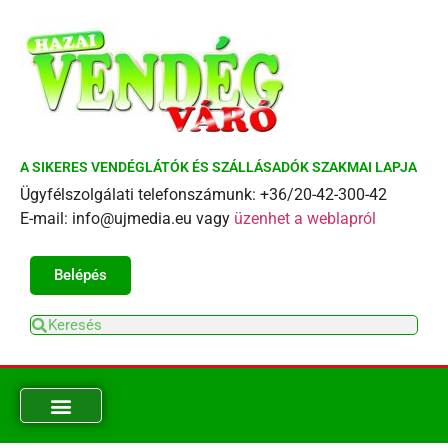
A SIKERES VENDÉGLÁTÓK ÉS SZÁLLÁSADÓK SZAKMAI LAPJA
Ügyfélszolgálati telefonszámunk: +36/20-42-300-42
E-mail: info@ujmedia.eu vagy
üzenhet a weblapról
Belépés