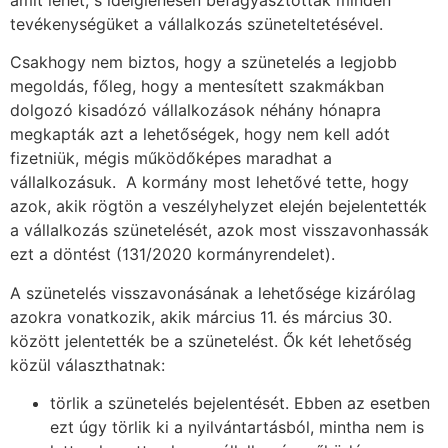
tevékenységüket a vállalkozás szüneteltetésével.
Csakhogy nem biztos, hogy a szünetelés a legjobb
megoldás, főleg, hogy a mentesített szakmákban
dolgozó kisadózó vállalkozások néhány hónapra
megkapták azt a lehetőségek, hogy nem kell adót
fizetniük, mégis működőképes maradhat a
vállalkozásuk. A kormány most lehetővé tette, hogy
azok, akik rögtön a veszélyhelyzet elején bejelentették
a vállalkozás szünetelését, azok most visszavonhassák
ezt a döntést (131/2020 kormányrendelet).
A szünetelés visszavonásának a lehetősége kizárólag
azokra vonatkozik, akik március 11. és március 30.
között jelentették be a szünetelést. Ők két lehetőség
közül választhatnak:
törlik a szünetelés bejelentését. Ebben az esetben
ezt úgy törlik ki a nyilvántartásból, mintha nem is