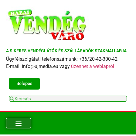
A SIKERES VENDÉGLÁTÓK ÉS SZÁLLÁSADÓK SZAKMAI LAPJA
Ügyfélszolgálati telefonszámunk: +36/20-42-300-42
E-mail: info@ujmedia.eu vagy
üzenhet a weblapról
Belépés