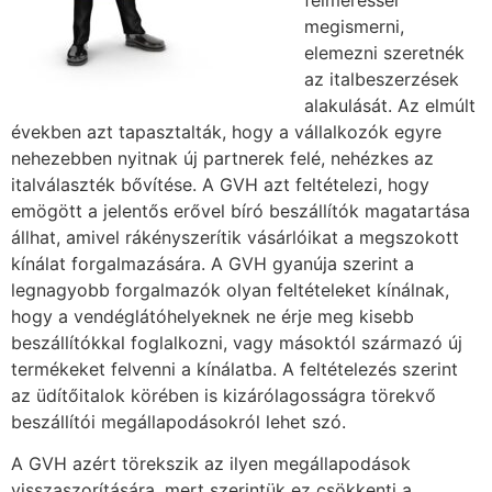
megismerni,
elemezni szeretnék
az italbeszerzések
alakulását. Az elmúlt
években azt tapasztalták, hogy a vállalkozók egyre
nehezebben nyitnak új partnerek felé, nehézkes az
italválaszték bővítése. A GVH azt feltételezi, hogy
emögött a jelentős erővel bíró beszállítók magatartása
állhat, amivel rákényszerítik vásárlóikat a megszokott
kínálat forgalmazására. A GVH gyanúja szerint a
legnagyobb forgalmazók olyan feltételeket kínálnak,
hogy a vendéglátóhelyeknek ne érje meg kisebb
beszállítókkal foglalkozni, vagy másoktól származó új
termékeket felvenni a kínálatba. A feltételezés szerint
az üdítőitalok körében is kizárólagosságra törekvő
beszállítói megállapodásokról lehet szó.
A GVH azért törekszik az ilyen megállapodások
visszaszorítására, mert szerintük ez csökkenti a