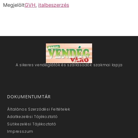
Megjelölt
GVH
,
italbeszerzés
A sikeres vendéglátók és szállásadók szakmai lapja
DOKUMENTUMTÁR
Általános Szerződési Feltételek
Adatkezelési Tájékoztató
Sütikezelési Tájékoztató
Impresszum