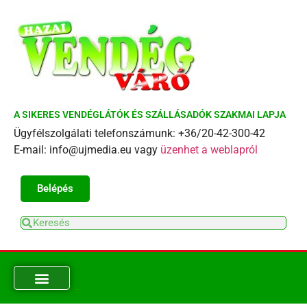
A SIKERES VENDÉGLÁTÓK ÉS SZÁLLÁSADÓK SZAKMAI LAPJA
Ügyfélszolgálati telefonszámunk: +36/20-42-300-42
E-mail: info@ujmedia.eu vagy
üzenhet a weblapról
Belépés