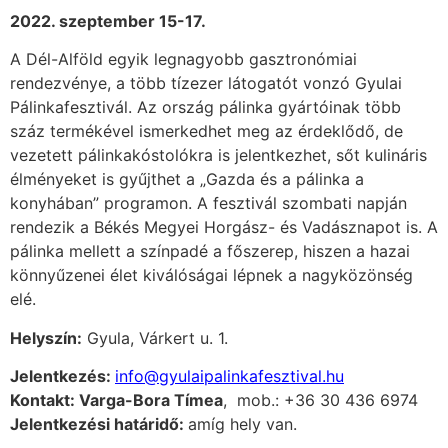
2022. szeptember 15-17.
A Dél-Alföld egyik legnagyobb gasztronómiai
rendezvénye, a több tízezer látogatót vonzó Gyulai
Pálinkafesztivál. Az ország pálinka gyártóinak több
száz termékével ismerkedhet meg az érdeklődő, de
vezetett pálinkakóstolókra is jelentkezhet, sőt kulináris
élményeket is gyűjthet a „Gazda és a pálinka a
konyhában” programon. A fesztivál szombati napján
rendezik a Békés Megyei Horgász- és Vadásznapot is. A
pálinka mellett a színpadé a főszerep, hiszen a hazai
könnyűzenei élet kiválóságai lépnek a nagyközönség
elé.
Helyszín:
Gyula, Várkert u. 1.
Jelentkezés:
info@gyulaipalinkafesztival.hu
Kontakt: Varga-Bora Tímea
, mob.: +36 30 436 6974
Jelentkezési határidő:
amíg hely van.