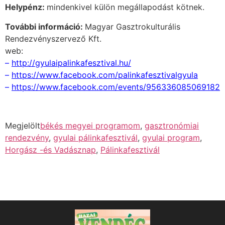
Helypénz:
mindenkivel külön megállapodást kötnek.
További információ
:
Magyar Gasztrokulturális
Rendezvényszervező Kft.
web:
–
http://gyulaipalinkafesztival.hu/
–
https://www.facebook.com/palinkafesztivalgyula
–
https://www.facebook.com/events/956336085069182
Megjelölt
békés megyei programom
,
gasztronómiai
rendezvény
,
gyulai pálinkafesztivál
,
gyulai program
,
Horgász -és Vadásznap
,
Pálinkafesztivál