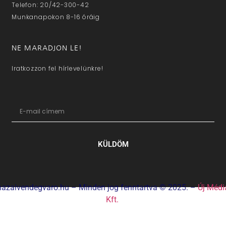
Telefon: 20/42-300-42
Munkanapokon 8-16 óráig
NE MARADJON LE!
Iratkozzon fel hírlevelünkre!
KÜLDÖM
hazaivendegvaro.hu – Minden jog fenntartva © 2025. –
Új Médi
Kft.