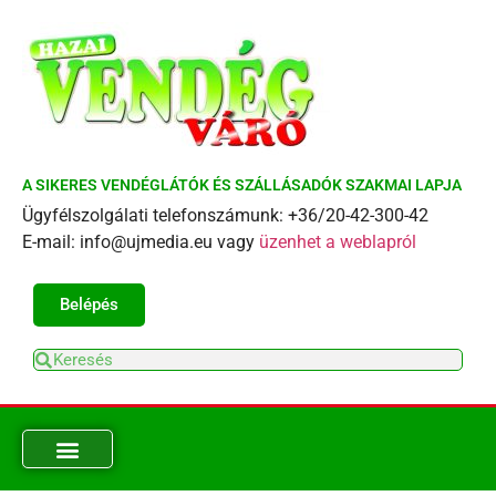
A SIKERES VENDÉGLÁTÓK ÉS SZÁLLÁSADÓK SZAKMAI LAPJA
Ügyfélszolgálati telefonszámunk: +36/20-42-300-42
E-mail: info@ujmedia.eu vagy
üzenhet a weblapról
Belépés