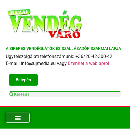
A SIKERES VENDÉGLÁTÓK ÉS SZÁLLÁSADÓK SZAKMAI LAPJA
Ügyfélszolgálati telefonszámunk: +36/20-42-300-42
E-mail: info@ujmedia.eu vagy
üzenhet a weblapról
Belépés