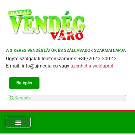
A SIKERES VENDÉGLÁTÓK ÉS SZÁLLÁSADÓK SZAKMAI LAPJA
Ügyfélszolgálati telefonszámunk: +36/20-42-300-42
E-mail: info@ujmedia.eu vagy
üzenhet a weblapról
Belépés