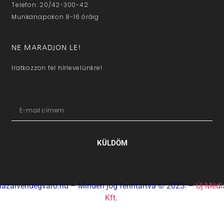
Telefon: 20/42-300-42
Munkanapokon 8-16 óráig
NE MARADJON LE!
Iratkozzon fel hírlevelünkre!
KÜLDÖM
hazaivendegvaro.hu – Minden jog fenntartva © 2025. –
Új Médi
Kft.