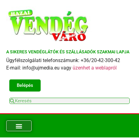
A SIKERES VENDÉGLÁTÓK ÉS SZÁLLÁSADÓK SZAKMAI LAPJA
Ügyfélszolgálati telefonszámunk: +36/20-42-300-42
E-mail: info@ujmedia.eu vagy
üzenhet a weblapról
Belépés