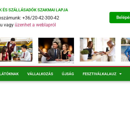
K ÉS SZÁLLÁSADÓK SZAKMAI LAPJA
Belépé
fonszámunk: +36/20-42-300-42
eu vagy
üzenhet a weblapról
LÁTÓKNAK
VÁLLALKOZÁS
ÚJSÁG
FESZTIVÁLKALAUZ