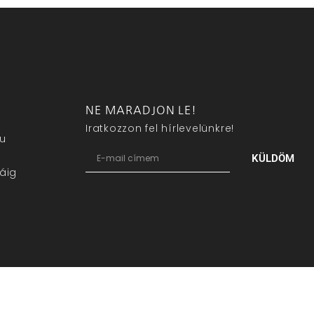
NE MARADJON LE!
Iratkozzon fel hírlevelünkre!
eu
KÜLDÖM
áig