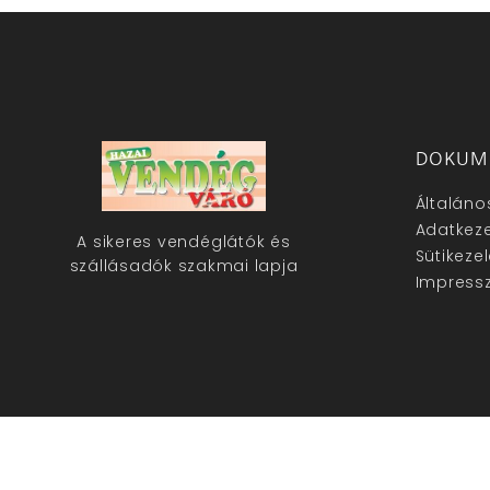
DOKUM
Általáno
Adatkeze
A sikeres vendéglátók és
Sütikeze
szállásadók szakmai lapja
Impress
hazaivendegvaro.