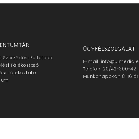
ENTUMTÁR
ÜGYFÉLSZOLGÁLAT
s Szerződési Feltételek
E-mail: info@ujmedia.
lési Tájékoztató
Telefon: 20/42-300-42
lési Tájékoztató
Munkanapokon 8-16 ór
zum
hu – Minden jog fenntartva © 2025. –
Új Média Kft.