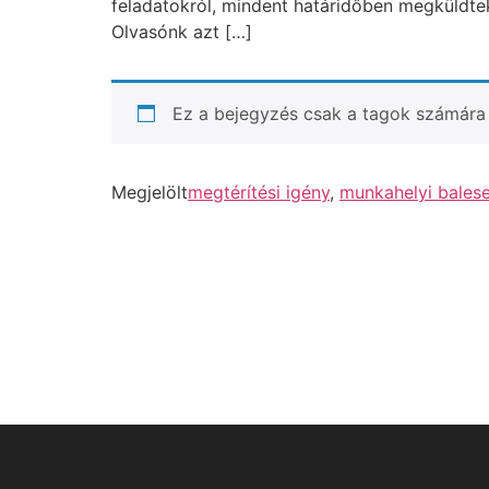
feladatokról, mindent határidőben megküldtek 
Olvasónk azt […]
Ez a bejegyzés csak a tagok számára 
Megjelölt
megtérítési igény
,
munkahelyi balese