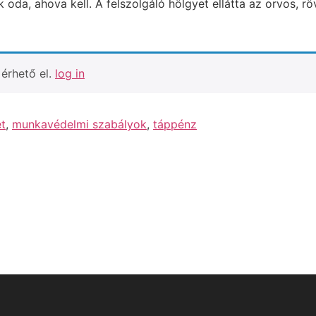
oda, ahova kell. A felszolgáló hölgyet ellátta az orvos, rö
érhető el.
log in
t
,
munkavédelmi szabályok
,
táppénz