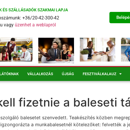
K ÉS SZÁLLÁSADÓK SZAKMAI LAPJA
Belépé
fonszámunk: +36/20-42-300-42
eu vagy
üzenhet a weblapról
LÁTÓKNAK
VÁLLALKOZÁS
ÚJSÁG
FESZTIVÁLKALAUZ
ll fizetnie a baleseti 
szolgáló balesetet szenvedett. Teakészítés közben megrepe
gzongorázta a munkabalesetnél kötelezőket: felvették a j