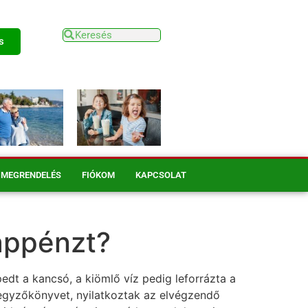
s
MEGRENDELÉS
FIÓKOM
KAPCSOLAT
táppénzt?
dt a kancsó, a kiömlő víz pedig leforrázta a
egyzőkönyvet, nyilatkoztak az elvégzendő