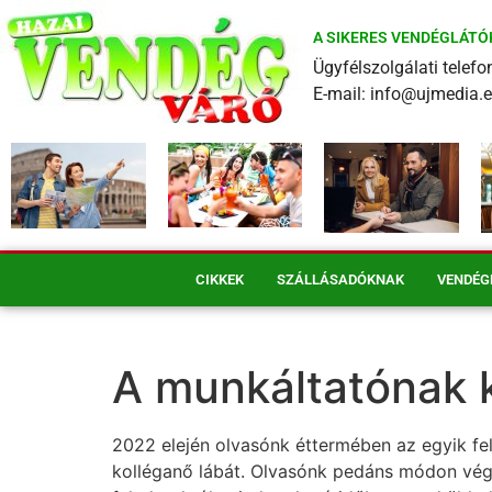
A SIKERES VENDÉGLÁTÓ
Ügyfélszolgálati tele
E-mail: info@ujmedia.
CIKKEK
SZÁLLÁSADÓKNAK
VENDÉG
A munkáltatónak ke
2022 elején olvasónk éttermében az egyik fel
kolléganő lábát. Olvasónk pedáns módon végi