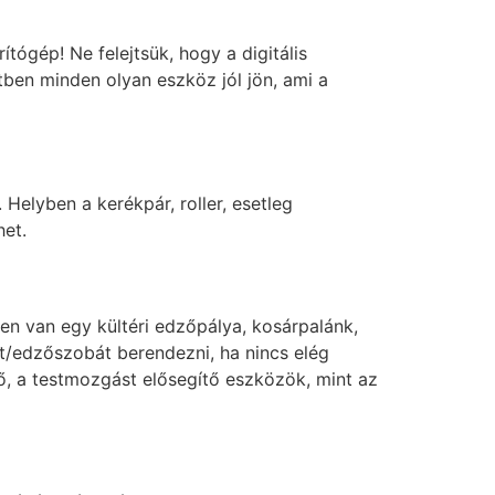
tógép! Ne felejtsük, hogy a digitális
ben minden olyan eszköz jól jön, ami a
elyben a kerékpár, roller, esetleg
het.
ben van egy kültéri edzőpálya, kosárpalánk,
t/edzőszobát berendezni, ha nincs elég
ő, a testmozgást elősegítő eszközök, mint az