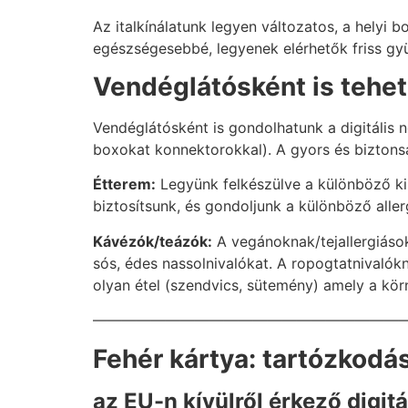
Az italkínálatunk legyen változatos, a helyi b
egészségesebbé, legyenek elérhetők friss gy
Vendéglátósként is tehet
Vendéglátósként is gondolhatunk a digitális 
boxokat konnektorokkal). A gyors és biztonsá
Étterem:
Legyünk felkészülve a különböző ki
biztosítsunk, és gondoljunk a különböző alle
Kávézók/teázók:
A vegánoknak/tejallergiások
sós, édes nassolnivalókat. A ropogtatnivalók
olyan étel (szendvics, sütemény) amely a kör
—————————————————————
Fehér kártya: tartózkodá
az EU-n kívülről érkező digi