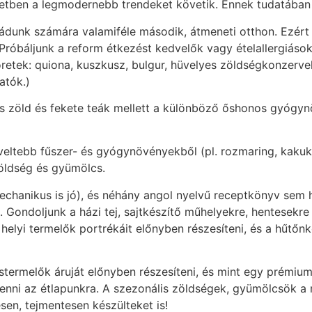
setben a legmodernebb trendeket követik. Ennek tudatában
ádunk számára valamiféle második, átmeneti otthon. Ezér
Próbáljunk a reform étkezést kedvelők vagy ételallergiások
öretek: quiona, kuszkusz, bulgur, hüvelyes zöldségkonzervek 
atók.)
las zöld és fekete teák mellett a különböző őshonos gyógynö
eltebb fűszer- és gyógynövényekből (pl. rozmaring, kakukk
zöldség és gyümölcs.
chanikus is jó), és néhány angol nyelvű receptkönyv sem h
. Gondoljunk a házi tej, sajtkészítő műhelyekre, hentesekr
elyi termelők portrékáit előnyben részesíteni, és a hűtőnke
n.
 őstermelők áruját előnyben részesíteni, és mint egy prémiu
venni az étlapunkra. A szezonális zöldségek, gyümölcsök a r
esen, tejmentesen készülteket is!