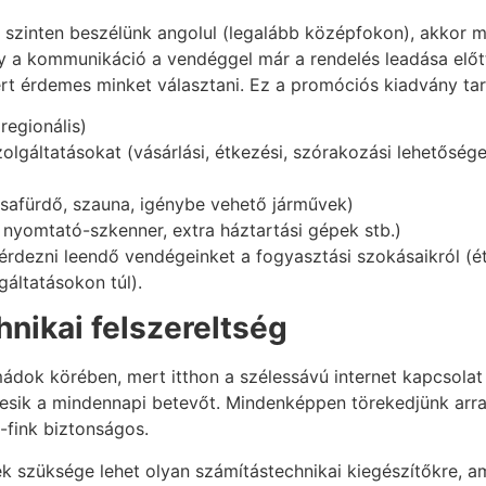
zinten beszélünk angolul (legalább középfokon), akkor már
a kommunikáció a vendéggel már a rendelés leadása előtt 
ért érdemes minket választani. Ez a promóciós kiadvány ta
(regionális)
olgáltatásokat (vásárlási, étkezési, szórakozási lehetőség
ézsafürdő, szauna, igénybe vehető járművek)
, nyomtató-szkenner, extra háztartási gépek stb.)
zni leendő vendégeinket a fogyasztási szokásaikról (étel-i
gáltatásokon túl).
hnikai felszereltség
dok körében, mert itthon a szélessávú internet kapcsolat 
resik a mindennapi betevőt. Mindenképpen törekedjünk arra
i-fink biztonságos.
k szüksége lehet olyan számítástechnikai kiegészítőkre, am