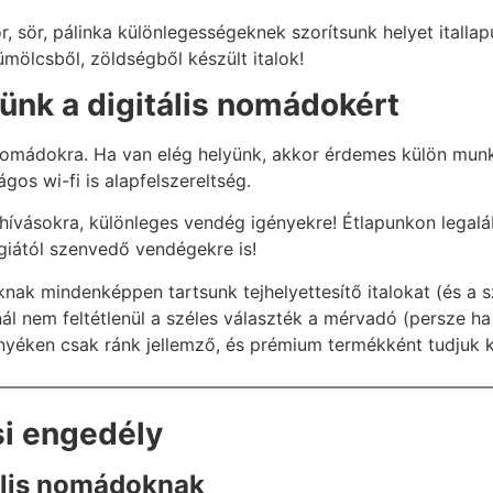
or, sör, pálinka különlegességeknek szorítsunk helyet itall
ümölcsből, zöldségből készült italok!
ünk a digitális nomádokért
nomádokra. Ha van elég helyünk, akkor érdemes külön munka
gos wi-fi is alapfelszereltség.
hívásokra, különleges vendég igényekre! Étlapunkon legalá
rgiától szenvedő vendégekre is!
nak mindenképpen tartsunk tejhelyettesítő italokat (és a 
nál nem feltétlenül a széles választék a mérvadó (persze ha
nyéken csak ránk jellemző, és prémium termékként tudjuk k
————————————————————————————
si engedély
tális nomádoknak