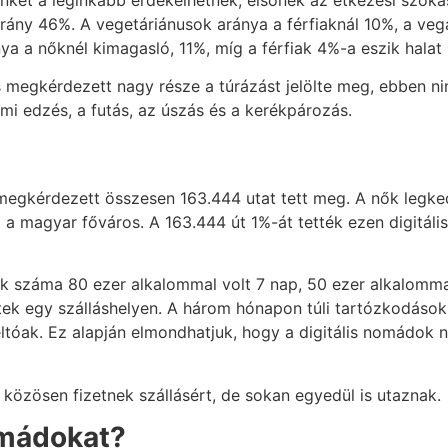
ket a leginkább érdekelhetnek, elsőnek az étkezési szokás
arány 46%. A vegetáriánusok aránya a férfiaknál 10%, a v
a a nőknél kimagasló, 11%, míg a férfiak 4%-a eszik halat
s megkérdezett nagy része a túrázást jelölte meg, ebben ni
mi edzés, a futás, az úszás és a kerékpározás.
megkérdezett összesen 163.444 utat tett meg. A nők legke
fel a magyar főváros. A 163.444 út 1%-át tették ezen digit
ok száma 80 ezer alkalommal volt 7 nap, 50 ezer alkalomma
tek egy szálláshelyen. A három hónapon túli tartózkodások
óak. Ez alapján elmondhatjuk, hogy a digitális nomádok na
közösen fizetnek szállásért, de sokan egyedül is utaznak.
nomádokat?