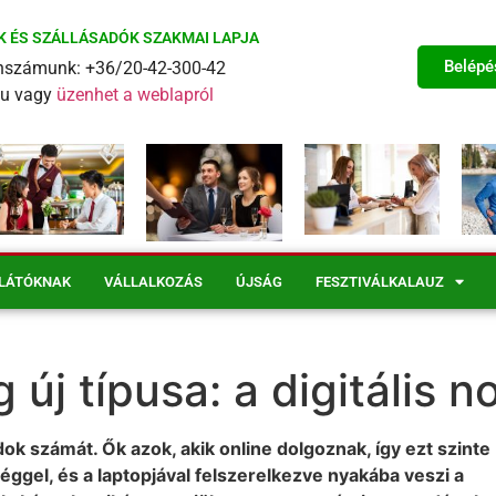
K ÉS SZÁLLÁSADÓK SZAKMAI LAPJA
Belépé
fonszámunk: +36/20-42-300-42
eu vagy
üzenhet a weblapról
LÁTÓKNAK
VÁLLALKOZÁS
ÚJSÁG
FESZTIVÁLKALAUZ
új típusa: a digitális 
dok számát. Ők azok, akik online dolgoznak, így ezt szinte
éggel, és a laptopjával felszerelkezve nyakába veszi a