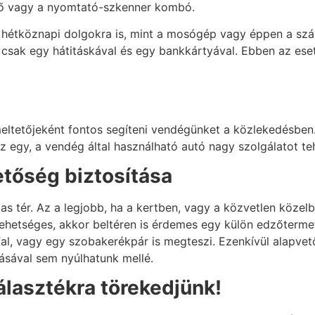
yő vagy a nyomtató-szkenner kombó.
 hétköznapi dolgokra is, mint a mosógép vagy éppen a szárí
csak egy hátitáskával és egy bankkártyával. Ebben az eset
tetőjeként fontos segíteni vendégünket a közlekedésben. H
 egy, a vendég által használható autó nagy szolgálatot te
tőség biztosítása
as tér. Az a legjobb, ha a kertben, vagy a közvetlen közel
ehetséges, akkor beltéren is érdemes egy külön edzőterme
fal, vagy egy szobakerékpár is megteszi. Ezenkívül alapvet
tásával sem nyúlhatunk mellé.
választékra törekedjünk!