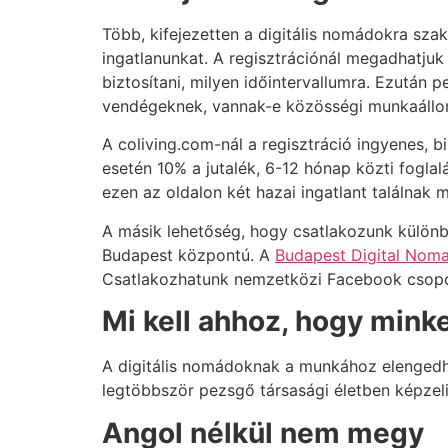
Több, kifejezetten a digitális nomádokra szak
ingatlanunkat. A regisztrációnál megadhatjuk
biztosítani, milyen időintervallumra. Ezután
vendégeknek, vannak-e közösségi munkaállom
A coliving.com-nál a regisztráció ingyenes, bi
esetén 10% a jutalék, 6-12 hónap közti fogla
ezen az oldalon két hazai ingatlant találnak
A másik lehetőség, hogy csatlakozunk külö
Budapest központú. A
Budapest Digital Nom
Csatlakozhatunk nemzetközi Facebook csopo
Mi kell ahhoz, hogy mink
A digitális nomádoknak a munkához elengedhet
legtöbbször pezsgő társasági életben képzeli
Angol nélkül nem megy