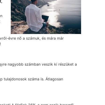
t,
en
t
Évről-évre nő a számuk, és mára már
!
egyre nagyobb számban veszik ki részüket a
up tulajdonosok száma is. Átlagosan