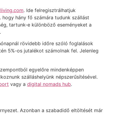
living.com
. Ide felregisztrálhatjuk
l. hogy hány fő számára tudunk szállást
yiség, tartunk-e különböző eseményeket a
.
6 hónapnál rövidebb időre szóló foglalások
tén 5%-os jutalékot számolnak fel. Jelenleg
 szempontból egyelőre mindenképpen
lkoznunk szálláshelyünk népszerűsítésével.
port
vagy a
digital nomads hub
.
örnyezet. Azonban a szabadidő eltöltését már