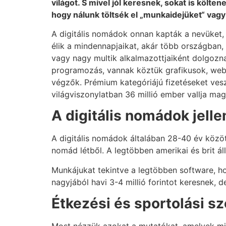
világot. S mivel jól keresnek, sokat is köl
hogy nálunk töltsék el „munkaidejüket“ vag
A digitális nomádok onnan kapták a nevüket,
élik a mindennapjaikat, akár több országban
vagy nagy multik alkalmazottjaiként dolgozn
programozás, vannak köztük grafikusok, webf
végzők. Prémium kategóriájú fizetéseket vesz
világviszonylatban 36 millió ember vallja mag
A digitális nomádok jell
A digitális nomádok általában 28-40 év közöt
nomád létből. A legtöbben amerikai és brit á
Munkájukat tekintve a legtöbben software, ho
nagyjából havi 3-4 millió forintot keresnek, d
Étkezési és sportolási s