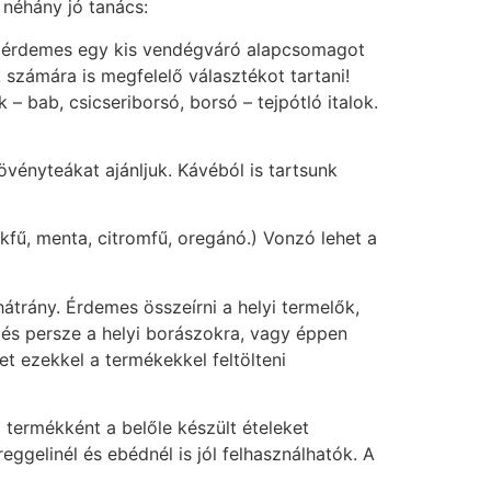
 néhány jó tanács:
t érdemes egy kis vendégváró alapcsomagot
 számára is megfelelő választékot tartani!
– bab, csicseriborsó, borsó – tejpótló italok.
vényteákat ajánljuk. Kávéból is tartsunk
fű, menta, citromfű, oregánó.) Vonzó lehet a
átrány. Érdemes összeírni a helyi termelők,
e és persze a helyi borászokra, vagy éppen
t ezekkel a termékekkel feltölteni
m termékként a belőle készült ételeket
eggelinél és ebédnél is jól felhasználhatók. A