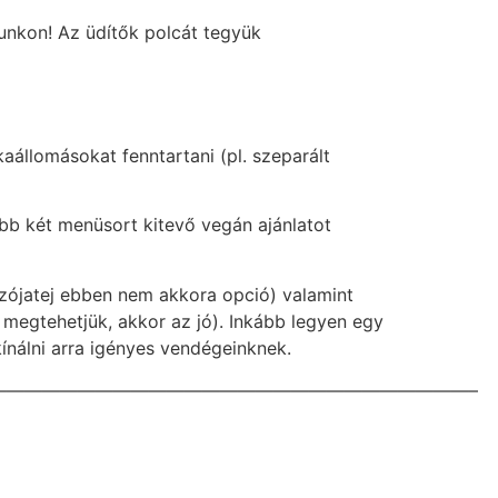
apunkon! Az üdítők polcát tegyük
állomásokat fenntartani (pl. szeparált
bb két menüsort kitevő vegán ajánlatot
szójatej ebben nem akkora opció) valamint
 megtehetjük, akkor az jó). Inkább legyen egy
ínálni arra igényes vendégeinknek.
———————————————————————————–