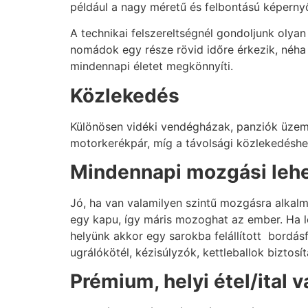
például a nagy méretű és felbontású képern
A technikai felszereltségnél gondoljunk olyan
nomádok egy része rövid időre érkezik, néha 
mindennapi életet megkönnyíti.
Közlekedés
Különösen vidéki vendégházak, panziók üzemel
motorkerékpár, míg a távolsági közlekedéshez
Mindennapi mozgási lehe
Jó, ha van valamilyen szintű mozgásra alkalm
egy kapu, így máris mozoghat az ember. Ha l
helyünk akkor egy sarokba felállított bordás
ugrálókötél, kézisúlyzók, kettleballok biztosí
Prémium, helyi étel/ital 