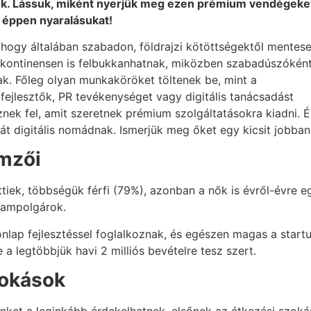
tenek. Lássuk, miként nyerjük meg ezen prémium vendégeke
y éppen nyaralásukat!
 hogy általában szabadon, földrajzi kötöttségektől mentes
, kontinensen is felbukkanhatnak, miközben szabadúszókén
ak. Főleg olyan munkaköröket töltenek be, mint a
ejlesztők, PR tevékenységet vagy digitális tanácsadást
nek fel, amit szeretnek prémium szolgáltatásokra kiadni. 
át digitális nomádnak. Ismerjük meg őket egy kicsit jobban
emzői
tiek, többségük férfi (79%), azonban a nők is évről-évre 
llampolgárok.
nlap fejlesztéssel foglalkoznak, és egészen magas a start
e a legtöbbjük havi 2 milliós bevételre tesz szert.
zokások