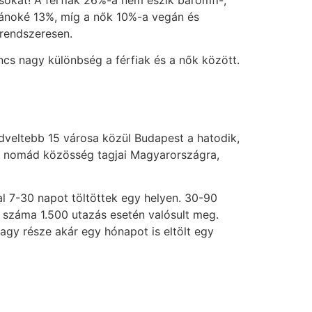
okat! A férfiak 26%-a nem eszik baromfi-,
egánoké 13%, míg a nők 10%-a vegán és
 rendszeresen.
ncs nagy különbség a férfiak és a nők között.
dveltebb 15 városa közül Budapest a hatodik,
ális nomád közösség tagjai Magyarországra,
l 7-30 napot töltöttek egy helyen. 30-90
 száma 1.500 utazás esetén valósult meg.
gy része akár egy hónapot is eltölt egy