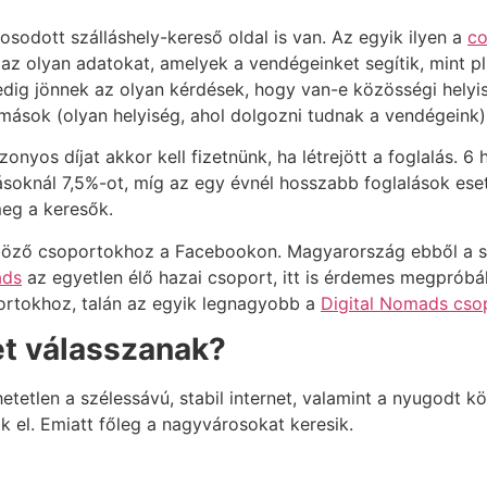
osodott szálláshely-kereső oldal is van. Az egyik ilyen a
co
 az olyan adatokat, amelyek a vendégeinket segítik, mint p
 pedig jönnek az olyan kérdések, hogy van-e közösségi hel
ások (olyan helyiség, ahol dolgozni tudnak a vendégeink)
zonyos díjat akkor kell fizetnünk, ha létrejött a foglalás. 
lásoknál 7,5%-ot, míg az egy évnél hosszabb foglalások ese
 meg a keresők.
nböző csoportokhoz a Facebookon. Magyarország ebből a
ads
az egyetlen élő hazai csoport, itt is érdemes megpróbá
rtokhoz, talán az egyik legnagyobb a
Digital Nomads cso
et válasszanak?
etlen a szélessávú, stabil internet, valamint a nyugodt k
k el. Emiatt főleg a nagyvárosokat keresik.