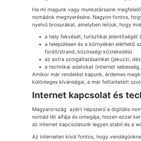
Ha mi magunk vagy munkatársaink megfelelő s
nomádok megnyerésére. Nagyon fontos, hogy 
nyelvű brosurákat, amelyben leírjuk, hogy mi
a hely fekvését, turisztikai jelentőségét 
a településen és a környékén elérhető sz
fürdő/strand, közösségi közlekedés)
az extra szolgáltatásainkat (jakuzzi, d
a technikai adatokat (internet sebesség
Amikor már rendelést kapunk, érdemes megkérde
különleges kívánságai, a már feltüntetett szol
Internet kapcsolat és tec
Magyarország azért népszerű a digitális nomá
nomád lét alfája és omegája, hiszen ezzel ke
az internet kapcsolatunk legyen stabil és a w
Az interneten kívül fontos, hogy vendégünkne