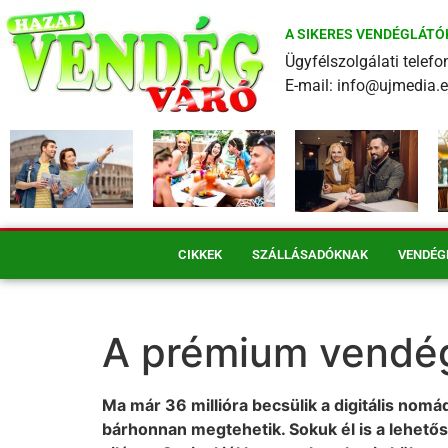
A SIKERES VENDÉGLÁTÓ
Ügyfélszolgálati tele
E-mail: info@ujmedia.
CIKKEK
SZÁLLÁSADÓKNAK
VENDÉG
A prémium vendég 
Ma már 36 millióra becsülik a digitális nomá
bárhonnan megtehetik. Sokuk él is a lehetős