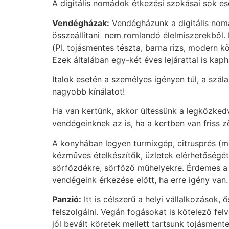
A digitális nomádok étkezési szokásai sok e
Vendégházak:
Vendégházunk a digitális nom
összeállítani nem romlandó élelmiszerekből. 
(Pl. tojásmentes tészta, barna rizs, modern k
Ezek általában egy-két éves lejárattal is kaph
Italok esetén a személyes igényen túl, a szá
nagyobb kínálatot!
Ha van kertünk, akkor ültessünk a legközkedv
vendégeinknek az is, ha a kertben van friss 
A konyhában legyen turmixgép, citrusprés (me
kézműves ételkészítők, üzletek elérhetőségét
sörfőzdékre, sörfőző műhelyekre. Érdemes a h
vendégeink érkezése előtt, ha erre igény va
Panzió:
Itt is célszerű a helyi vállalkozások,
felszolgálni. Vegán fogásokat is kötelező fel
jól bevált köretek mellett tartsunk tojásment