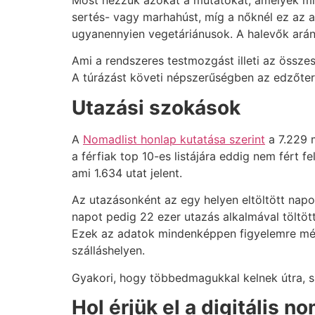
Most nézzük azokat a mutatókat, amelyek min
sertés- vagy marhahúst, míg a nőknél ez az 
ugyanennyien vegetáriánusok. A halevők arány
Ami a rendszeres testmozgást illeti az össze
A túrázást követi népszerűségben az edzőter
Utazási szokások
A
Nomadlist honlap kutatása szerint
a 7.229 
a férfiak top 10-es listájára eddig nem fért 
ami 1.634 utat jelent.
Az utazásonként az egy helyen eltöltött nap
napot pedig 22 ezer utazás alkalmával töltöt
Ezek az adatok mindenképpen figyelemre mélt
szálláshelyen.
Gyakori, hogy többedmagukkal kelnek útra, s 
Hol érjük el a digitális 