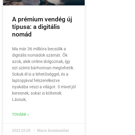
A prémium vendég új
típusa: a digitális
nomád
Ma már 36 millióra becsülik a
digitális nomádok számát. Ők
azok, akik online dolgoznak, így
ezt szinte bárhonnan megtehetik.
Sokuk él is a lehetőséggel, és a
laptopjával felszerelkezve
nyakába veszi a világot. S mivel jól
keresnek, sokat is költenek.
Lássuk,
TOVÁBB »
2022.03.25.
Nincs hozzászólás