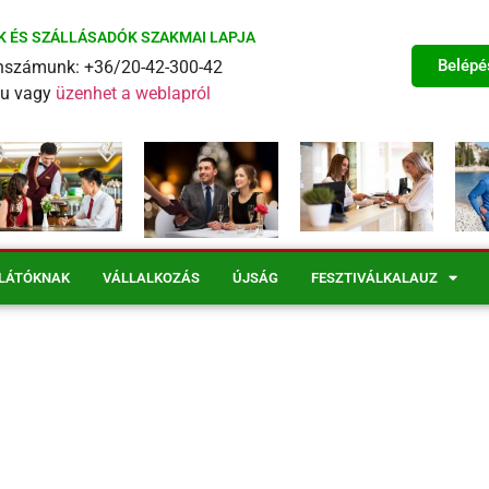
K ÉS SZÁLLÁSADÓK SZAKMAI LAPJA
Belépé
fonszámunk: +36/20-42-300-42
eu vagy
üzenhet a weblapról
LÁTÓKNAK
VÁLLALKOZÁS
ÚJSÁG
FESZTIVÁLKALAUZ