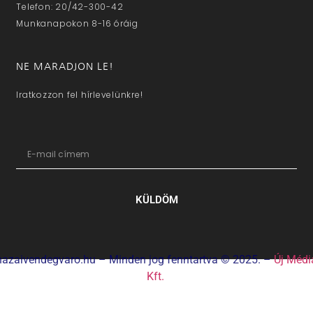
Telefon: 20/42-300-42
Munkanapokon 8-16 óráig
NE MARADJON LE!
Iratkozzon fel hírlevelünkre!
KÜLDÖM
hazaivendegvaro.hu – Minden jog fenntartva © 2025. –
Új Médi
Kft.