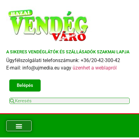
A SIKERES VENDÉGLÁTÓK ÉS SZÁLLÁSADÓK SZAKMAI LAPJA
Ügyfélszolgálati telefonszámunk: +36/20-42-300-42
E-mail: info@ujmedia.eu vagy
üzenhet a weblapról
Belépés