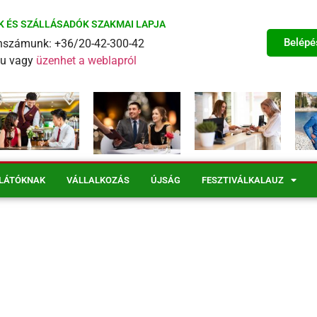
K ÉS SZÁLLÁSADÓK SZAKMAI LAPJA
Belépé
fonszámunk: +36/20-42-300-42
eu vagy
üzenhet a weblapról
LÁTÓKNAK
VÁLLALKOZÁS
ÚJSÁG
FESZTIVÁLKALAUZ