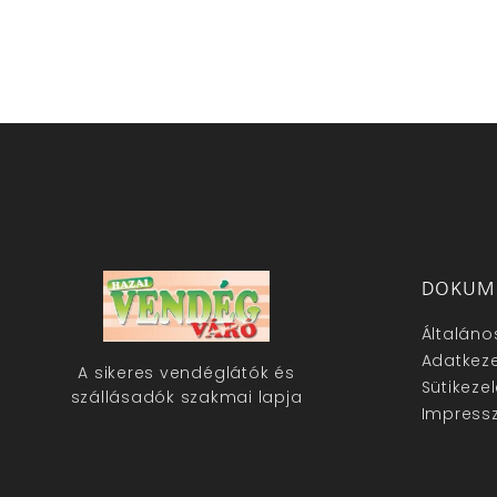
DOKUM
Általáno
Adatkeze
A sikeres vendéglátók és
Sütikeze
szállásadók szakmai lapja
Impress