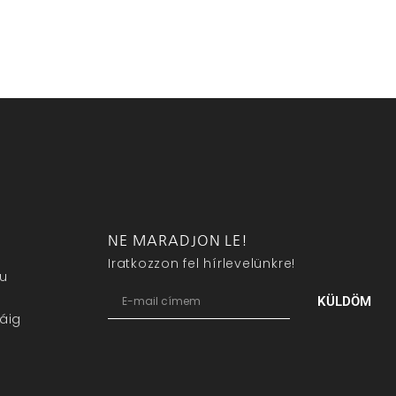
NE MARADJON LE!
Iratkozzon fel hírlevelünkre!
eu
KÜLDÖM
áig