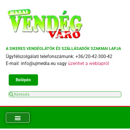
A SIKERES VENDÉGLÁTÓK ÉS SZÁLLÁSADÓK SZAKMAI LAPJA
Ügyfélszolgálati telefonszámunk: +36/20-42-300-42
E-mail: info@ujmedia.eu vagy
üzenhet a weblapról
Belépés