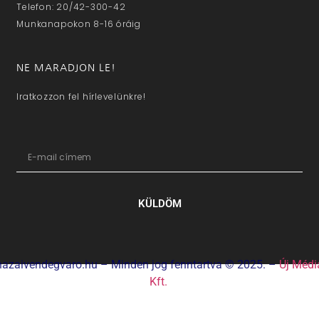
Telefon: 20/42-300-42
Munkanapokon 8-16 óráig
NE MARADJON LE!
Iratkozzon fel hírlevelünkre!
KÜLDÖM
hazaivendegvaro.hu – Minden jog fenntartva © 2025. –
Új Médi
Kft.