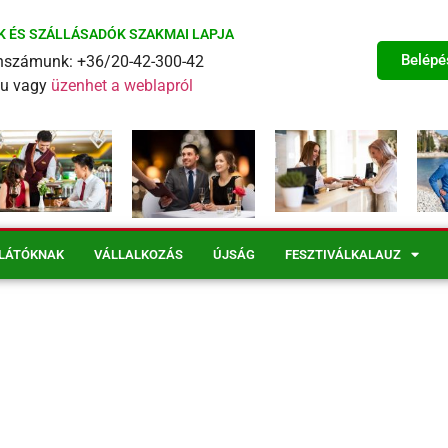
K ÉS SZÁLLÁSADÓK SZAKMAI LAPJA
Belépé
fonszámunk: +36/20-42-300-42
eu vagy
üzenhet a weblapról
LÁTÓKNAK
VÁLLALKOZÁS
ÚJSÁG
FESZTIVÁLKALAUZ