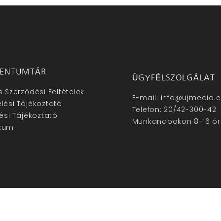
ENTUMTÁR
ÜGYFÉLSZOLGÁLAT
s Szerződési Feltételek
E-mail: info@ujmedia.
lési Tájékoztató
Telefon: 20/42-300-42
lési Tájékoztató
Munkanapokon 8-16 ór
zum
hu – Minden jog fenntartva © 2025. –
Új Média Kft.