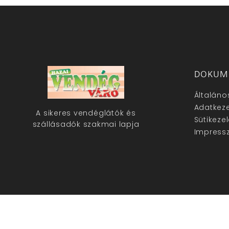
DOKUM
Általáno
Adatkeze
A sikeres vendéglátók és
Sütikeze
szállásadók szakmai lapja
Impress
hazaivendegvaro.