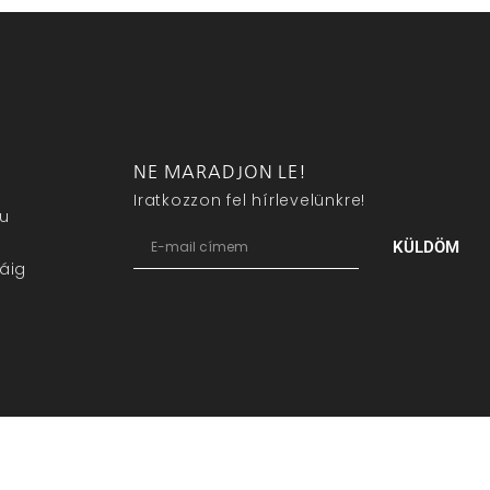
NE MARADJON LE!
Iratkozzon fel hírlevelünkre!
eu
KÜLDÖM
áig