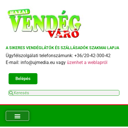
A SIKERES VENDÉGLÁTÓK ÉS SZÁLLÁSADÓK SZAKMAI LAPJA
Ügyfélszolgálati telefonszámunk: +36/20-42-300-42
E-mail: info@ujmedia.eu vagy
üzenhet a weblapról
Belépés