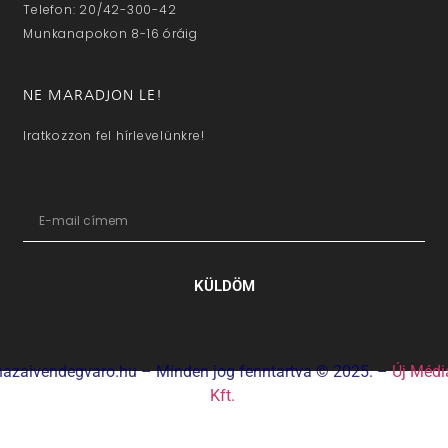
Telefon: 20/42-300-42
Munkanapokon 8-16 óráig
NE MARADJON LE!
Iratkozzon fel hírlevelünkre!
KÜLDÖM
hazaivendegvaro.hu – Minden jog fenntartva © 2025. –
Új Médi
Kft.