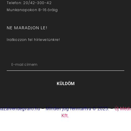
Telefon: 20/42-300-42
Munkanapokon 8-16 óráig
NE MARADJON LE!
Iratkozzon fel hírlevelünkre!
KÜLDÖM
hazaivendegvaro.hu – Minden jog fenntartva © 2025. –
Új Médi
Kft.