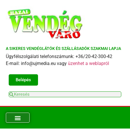
A SIKERES VENDÉGLÁTÓK ÉS SZÁLLÁSADÓK SZAKMAI LAPJA
Ügyfélszolgálati telefonszámunk: +36/20-42-300-42
E-mail: info@ujmedia.eu vagy
üzenhet a weblapról
Belépés