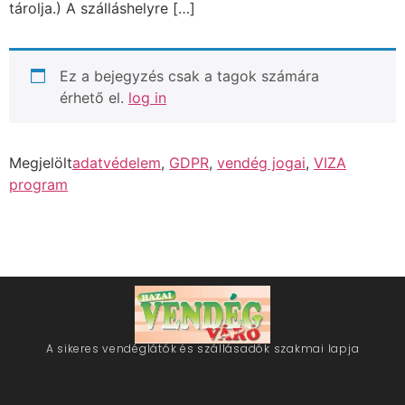
tárolja.) A szálláshelyre […]
Ez a bejegyzés csak a tagok számára
érhető el.
log in
Megjelölt
adatvédelem
,
GDPR
,
vendég jogai
,
VIZA
program
A sikeres vendéglátók és szállásadók szakmai lapja