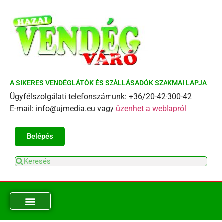
A SIKERES VENDÉGLÁTÓK ÉS SZÁLLÁSADÓK SZAKMAI LAPJA
Ügyfélszolgálati telefonszámunk: +36/20-42-300-42
E-mail: info@ujmedia.eu vagy
üzenhet a weblapról
Belépés