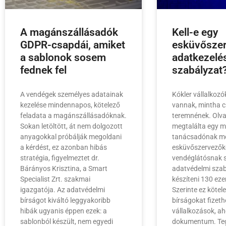
A magánszállásadók
Kell-e egy
GDPR-csapdái, amiket
esküvősze
a sablonok sosem
adatkezelé
fednek fel
szabályzat
A vendégek személyes adatainak
Kókler vállalkoz
kezelése mindennapos, kötelező
vannak, mintha 
feladata a magánszállásadóknak.
teremnének. Olva
Sokan letöltött, át nem dolgozott
megtalálta egy 
anyagokkal próbálják megoldani
tanácsadónak mo
a kérdést, ez azonban hibás
esküvőszervezőké
stratégia, figyelmeztet dr.
vendéglátósnak 
Bárányos Krisztina, a Smart
adatvédelmi szab
Specialist Zrt. szakmai
készíteni 130 ezer
igazgatója. Az adatvédelmi
Szerinte ez kötele
bírságot kiváltó leggyakoribb
bírságokat fizet
hibák ugyanis éppen ezek: a
vállalkozások, ah
sablonból készült, nem egyedi
dokumentum. Te