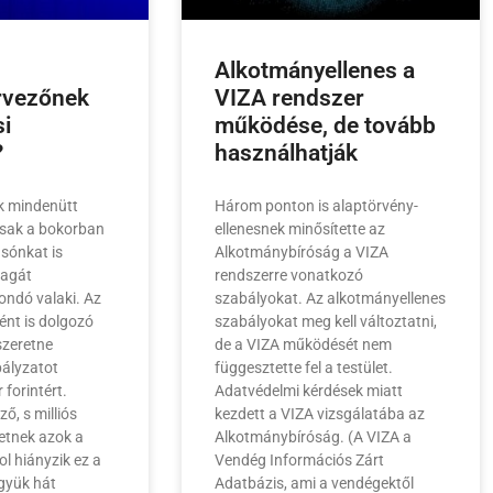
Alkotmányellenes a
rvezőnek
VIZA rendszer
si
működése, de tovább
?
használhatják
ók mindenütt
Három ponton is alaptörvény-
csak a bokorban
ellenesnek minősítette az
sónkat is
Alkotmánybíróság a VIZA
magát
rendszerre vonatkozó
ndó valaki. Az
szabályokat. Az alkotmányellenes
nt is dolgozó
szabályokat meg kell változtatni,
szeretne
de a VIZA működését nem
ályzatot
függesztette fel a testület.
 forintért.
Adatvédelmi kérdések miatt
ző, s milliós
kezdett a VIZA vizsgálatába az
hetnek azok a
Alkotmánybíróság. (A VIZA a
ol hiányzik ez a
Vendég Információs Zárt
gyük hát
Adatbázis, ami a vendégektől