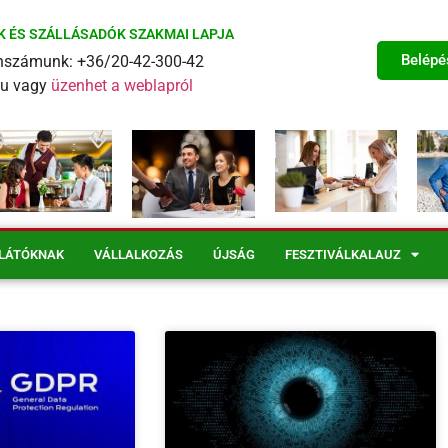
K ÉS SZÁLLÁSADÓK SZAKMAI LAPJA
Belépé
fonszámunk: +36/20-42-300-42
eu vagy
üzenhet a weblapról
LÁTÓKNAK
VÁLLALKOZÁS
ÚJSÁG
FESZTIVÁLKALAUZ