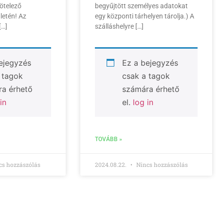
kötelező
begyűjtött személyes adatokat
letén! Az
egy központi tárhelyen tárolja.) A
[…]
szálláshelyre […]
ejegyzés
Ez a bejegyzés
 tagok
csak a tagok
a érhető
számára érhető
in
el.
log in
TOVÁBB »
s hozzászólás
2024.08.22.
Nincs hozzászólás