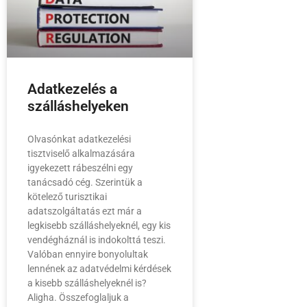
Adatkezelés a
szálláshelyeken
Olvasónkat adatkezelési
tisztviselő alkalmazására
igyekezett rábeszélni egy
tanácsadó cég. Szerintük a
kötelező turisztikai
adatszolgáltatás ezt már a
legkisebb szálláshelyeknél, egy kis
vendégháznál is indokolttá teszi.
Valóban ennyire bonyolultak
lennének az adatvédelmi kérdések
a kisebb szálláshelyeknél is?
Aligha. Összefoglaljuk a