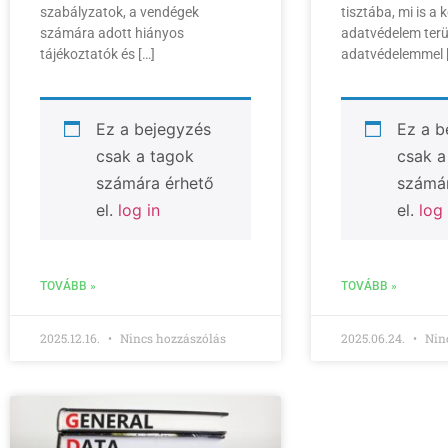
szabályzatok, a vendégek
tisztába, mi is a 
számára adott hiányos
adatvédelem terü
tájékoztatók és […]
adatvédelemmel 
Ez a bejegyzés
Ez a b
csak a tagok
csak a
számára érhető
számár
el.
log in
el.
log 
TOVÁBB »
TOVÁBB »
2025.12.16.
Nincs hozzászólás
2025.06.24.
Ninc