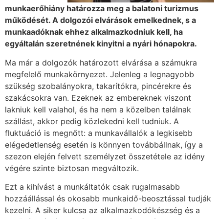
munkaerőhiány határozza meg a balatoni turizmus
működését. A dolgozói elvárások emelkednek, s a
munkaadóknak ehhez alkalmazkodniuk kell, ha
egyáltalán szeretnének kinyitni a nyári hónapokra.
Ma már a dolgozók határozott elvárása a számukra
megfelelő munkakörnyezet. Jelenleg a legnagyobb
szükség szobalányokra, takarítókra, pincérekre és
szakácsokra van. Ezeknek az embereknek viszont
lakniuk kell valahol, és ha nem a közelben találnak
szállást, akkor pedig közlekedni kell tudniuk. A
fluktuáció is megnőtt: a munkavállalók a legkisebb
elégedetlenség esetén is könnyen továbbállnak, így a
szezon elején felvett személyzet összetétele az idény
végére szinte biztosan megváltozik.
Ezt a kihívást a munkáltatók csak rugalmasabb
hozzáállással és okosabb munkaidő-beosztással tudják
kezelni. A siker kulcsa az alkalmazkodókészség és a