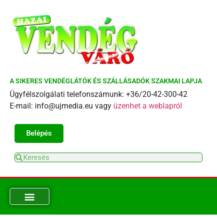
A SIKERES VENDÉGLÁTÓK ÉS SZÁLLÁSADÓK SZAKMAI LAPJA
Ügyfélszolgálati telefonszámunk: +36/20-42-300-42
E-mail: info@ujmedia.eu vagy
üzenhet a weblapról
Belépés