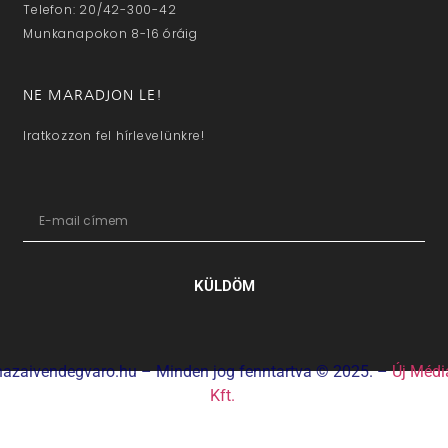
Telefon: 20/42-300-42
Munkanapokon 8-16 óráig
NE MARADJON LE!
Iratkozzon fel hírlevelünkre!
KÜLDÖM
hazaivendegvaro.hu – Minden jog fenntartva © 2025. –
Új Médi
Kft.