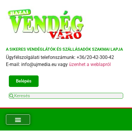
A SIKERES VENDÉGLÁTÓK ÉS SZÁLLÁSADÓK SZAKMAI LAPJA
Ügyfélszolgálati telefonszámunk: +36/20-42-300-42
E-mail: info@ujmedia.eu vagy
üzenhet a weblapról
Belépés