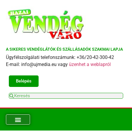
A SIKERES VENDÉGLÁTÓK ÉS SZÁLLÁSADÓK SZAKMAI LAPJA
Ügyfélszolgálati telefonszámunk: +36/20-42-300-42
E-mail: info@ujmedia.eu vagy
üzenhet a weblapról
Belépés