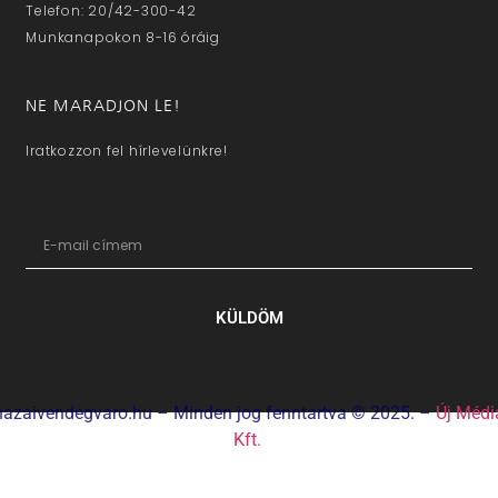
Telefon: 20/42-300-42
Munkanapokon 8-16 óráig
NE MARADJON LE!
Iratkozzon fel hírlevelünkre!
KÜLDÖM
hazaivendegvaro.hu – Minden jog fenntartva © 2025. –
Új Médi
Kft.