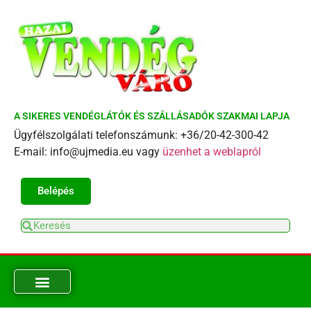
A SIKERES VENDÉGLÁTÓK ÉS SZÁLLÁSADÓK SZAKMAI LAPJA
Ügyfélszolgálati telefonszámunk: +36/20-42-300-42
E-mail: info@ujmedia.eu vagy
üzenhet a weblapról
Belépés