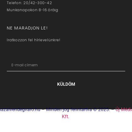
Telefon: 20/42-300-42
Munkanapokon 8-16 óráig
NE MARADJON LE!
Iratkozzon fel hírlevelünkre!
KÜLDÖM
hazaivendegvaro.hu – Minden jog fenntartva © 2025. –
Új Médi
Kft.