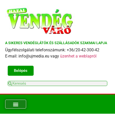
A SIKERES VENDÉGLÁTÓK ÉS SZÁLLÁSADÓK SZAKMAI LAPJA
Ügyfélszolgálati telefonszámunk: +36/20-42-300-42
E-mail: info@ujmedia.eu vagy
üzenhet a weblapról
Belépés