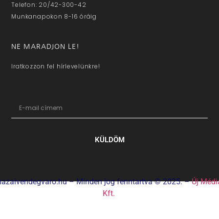
Telefon: 20/42-300-42
Munkanapokon 8-16 óráig
NE MARADJON LE!
Iratkozzon fel hírlevelünkre!
KÜLDÖM
hazaivendegvaro.hu – Minden jog fenntartva © 2025. –
Új Médi
Kft.