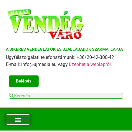
A SIKERES VENDÉGLÁTÓK ÉS SZÁLLÁSADÓK SZAKMAI LAPJA
Ügyfélszolgálati telefonszámunk: +36/20-42-300-42
E-mail: info@ujmedia.eu vagy
üzenhet a weblapról
Belépés