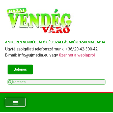
A SIKERES VENDÉGLÁTÓK ÉS SZÁLLÁSADÓK SZAKMAI LAPJA
Ügyfélszolgálati telefonszámunk: +36/20-42-300-42
E-mail: info@ujmedia.eu vagy
üzenhet a weblapról
Belépés