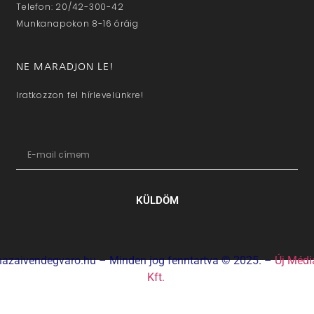
Telefon: 20/42-300-42
Munkanapokon 8-16 óráig
NE MARADJON LE!
Iratkozzon fel hírlevelünkre!
KÜLDÖM
hazaivendegvaro.hu – Minden jog fenntartva © 2025. –
Új Médi
Kft.