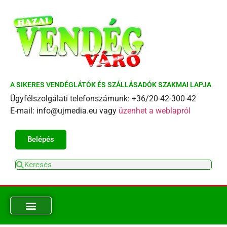
A SIKERES VENDÉGLÁTÓK ÉS SZÁLLÁSADÓK SZAKMAI LAPJA
Ügyfélszolgálati telefonszámunk: +36/20-42-300-42
E-mail: info@ujmedia.eu vagy
üzenhet a weblapról
Belépés