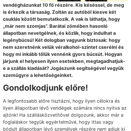
vendégházunkat 10 fő részére. Kis késéssel, de meg
is érkezik a társaság. Zoltán az autóból kiesve két
csuklás között bemutatkozik. A vak is láthatja, hogy
„már nem szomjas”. Barátai zömében hasonló
állapotban nevetgélnek, és közlik, hogy indulhat a
legénybúcsú! Két dologban vagyunk biztosak: hogy
nem szeretnénk velük véralkohol-szintet cserélni és
hogy mi inkább tőlük vennénk gyors búcsút. Hogyan
járjunk el helyesen ilyen esetekben, megtagadhatjuk-
e a szállás kiadását? Jogászunk segítségével vegyük
szemügyre a lehetőségeinket.
Gondolkodjunk előre!
A legfontosabb előre tisztázni, hogy ilyen célokra és
ilyen állapotban lévő vendégek számára nincs nyitva az
ajtónk! Ha szállásközvetítővel dolgozunk, akkor már a
foglaláskor tegyük egyértelművé, hogy ittas vagy
bódult állapotban lévő személyek részére nem adjuk ki