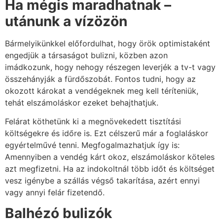
Ha mégis maradhatnak –
utánunk a vízözön
Bármelyikünkkel előfordulhat, hogy örök optimistaként
engedjük a társaságot bulizni, közben azon
imádkozunk, hogy nehogy részegen leverjék a tv-t vagy
összehányják a fürdőszobát. Fontos tudni, hogy az
okozott károkat a vendégeknek meg kell téríteniük,
tehát elszámoláskor ezeket behajthatjuk.
Felárat köthetünk ki a megnövekedett tisztítási
költségekre és időre is. Ezt célszerű már a foglaláskor
egyértelművé tenni. Megfogalmazhatjuk így is:
Amennyiben a vendég kárt okoz, elszámoláskor köteles
azt megfizetni. Ha az indokoltnál több időt és költséget
vesz igénybe a szállás végső takarítása, azért ennyi
vagy annyi felár fizetendő.
Balhézó bulizók