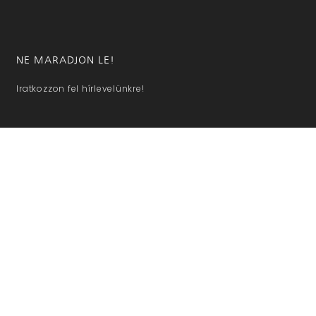
NE MARADJON LE!
Iratkozzon fel hírlevelünkre!
KÜLDÖM
hazaivendegvaro.hu – Minden jog fenntartva © 2025. –
Új Médi
Kft.