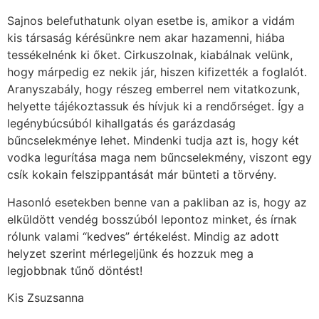
Sajnos belefuthatunk olyan esetbe is, amikor a vidám
kis társaság kérésünkre nem akar hazamenni, hiába
tessékelnénk ki őket. Cirkuszolnak, kiabálnak velünk,
hogy márpedig ez nekik jár, hiszen kifizették a foglalót.
Aranyszabály, hogy részeg emberrel nem vitatkozunk,
helyette tájékoztassuk és hívjuk ki a rendőrséget. Így a
legénybúcsúból kihallgatás és garázdaság
bűncselekménye lehet. Mindenki tudja azt is, hogy két
vodka legurítása maga nem bűncselekmény, viszont egy
csík kokain felszippantását már bünteti a törvény.
Hasonló esetekben benne van a pakliban az is, hogy az
elküldött vendég bosszúból lepontoz minket, és írnak
rólunk valami “kedves” értékelést. Mindig az adott
helyzet szerint mérlegeljünk és hozzuk meg a
legjobbnak tűnő döntést!
Kis Zsuzsanna