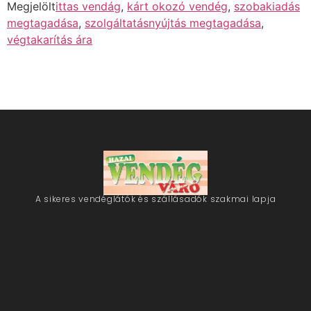
Megjelölt
ittas vendág
,
kárt okozó vendég
,
szobakiadás
megtagadása
,
szolgáltatásnyújtás megtagadása
,
végtakarítás ára
A sikeres vendéglátók és szállásadók szakmai lapja