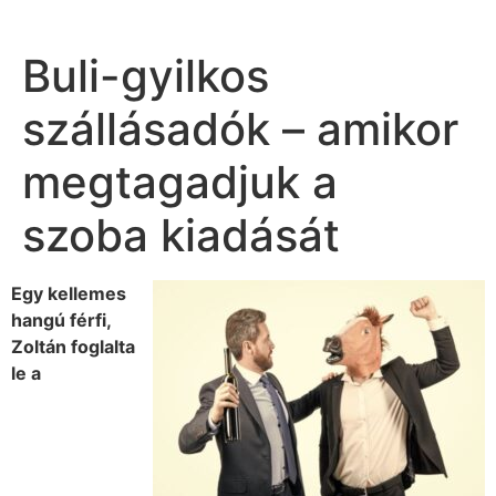
Buli-gyilkos
szállásadók – amikor
megtagadjuk a
szoba kiadását
Egy kellemes
hangú férfi,
Zoltán foglalta
le a