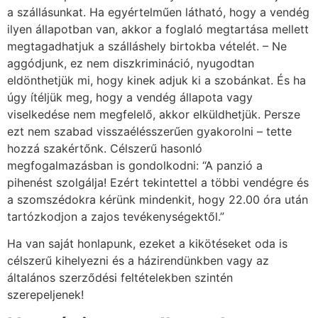
a szállásunkat. Ha egyértelműen látható, hogy a vendég
ilyen állapotban van, akkor a foglaló megtartása mellett
megtagadhatjuk a szálláshely birtokba vételét. – Ne
aggódjunk, ez nem diszkrimináció, nyugodtan
eldönthetjük mi, hogy kinek adjuk ki a szobánkat. És ha
úgy ítéljük meg, hogy a vendég állapota vagy
viselkedése nem megfelelő, akkor elküldhetjük. Persze
ezt nem szabad visszaélésszerűen gyakorolni – tette
hozzá szakértőnk. Célszerű hasonló
megfogalmazásban is gondolkodni: “A panzió a
pihenést szolgálja! Ezért tekintettel a többi vendégre és
a szomszédokra kérünk mindenkit, hogy 22.00 óra után
tartózkodjon a zajos tevékenységektől.”
Ha van saját honlapunk, ezeket a kikötéseket oda is
célszerű kihelyezni és a házirendünkben vagy az
általános szerződési feltételekben szintén
szerepeljenek!