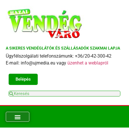
A SIKERES VENDÉGLÁTÓK ÉS SZÁLLÁSADÓK SZAKMAI LAPJA
Ügyfélszolgálati telefonszámunk: +36/20-42-300-42
E-mail: info@ujmedia.eu vagy
üzenhet a weblapról
Belépés