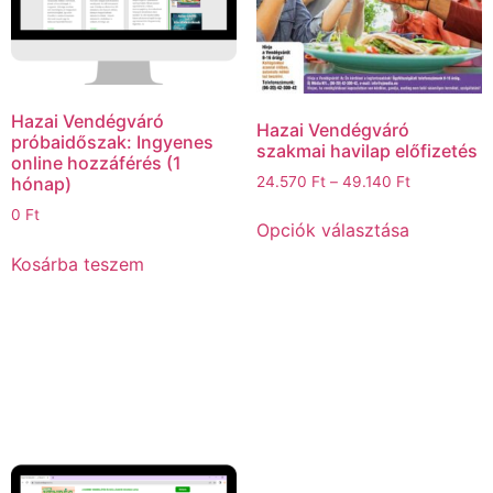
Hazai Vendégváró
Hazai Vendégváró
próbaidőszak: Ingyenes
szakmai havilap előfizetés
online hozzáférés (1
24.570
Ft
–
49.140
Ft
hónap)
0
Ft
Opciók választása
Kosárba teszem