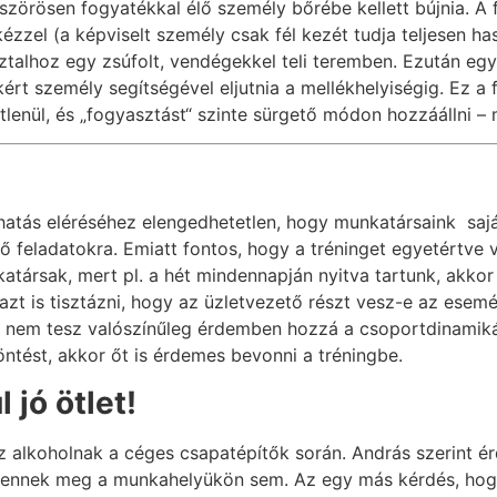
bszörösen fogyatékkal élő személy bőrébe kellett bújnia. A
kézzel (a képviselt személy csak fél kezét tudja teljesen has
sztalhoz egy zsúfolt, vendégekkel teli teremben. Ezután egy
kért személy segítségével eljutnia a mellékhelyiségig. Ez a 
lenül, és „fogyasztást“ szinte sürgető módon hozzáállni – 
hatás eléréséhez elengedhetetlen, hogy munkatársaink sajá
dő feladatokra. Emiatt fontos, hogy a tréninget egyetértve 
katársak, mert pl. a hét mindennapján nyitva tartunk, akk
azt is tisztázni, hogy az üzletvezető részt vesz-e az esem
, nem tesz valószínűleg érdemben hozzá a csoportdinami
ntést, akkor őt is érdemes bevonni a tréningbe.
 jó ötlet!
z alkoholnak a céges csapatépítők során. András szerint ér
elennek meg a munkahelyükön sem. Az egy más kérdés, hogy 