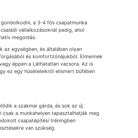
n gondolkodni, a 3-4 fős csapatmunka
saládi vállalkozásoknál pedig, ahol
rnatív megoldás.
ak az egységben, és általában olyan
forgásából és komfortzónájukból. Elmennek
 vagy éppen a Láthatatlan vacsora. Az is
gy ez egy húsételeikről elismert büfében
lődik a szakmai gárda, és sok az új
em csak a munkahelyen tapasztalhatják meg
ndokolt csapatépítési tréningben
esztésekre van szükség.