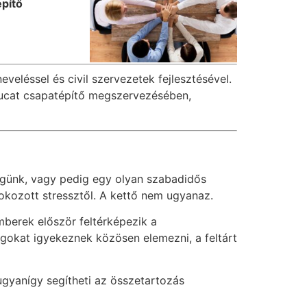
építő
veléssel és civil szervezetek fejlesztésével.
tucat csapatépítő megszervezésében,
ségünk, vagy pedig egy olyan szabadidős
 okozott stressztől. A kettő nem ugyanaz.
mberek először feltérképezik a
ágokat igyekeznek közösen elemezni, a feltárt
ugyanígy segítheti az összetartozás