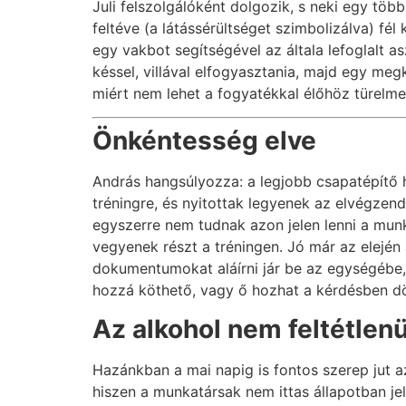
Juli felszolgálóként dolgozik, s neki egy töb
feltéve (a látássérültséget szimbolizálva) fél 
egy vakbot segítségével az általa lefoglalt a
késsel, villával elfogyasztania, majd egy meg
miért nem lehet a fogyatékkal élőhöz türelmet
Önkéntesség elve
András hangsúlyozza: a legjobb csapatépítő 
tréningre, és nyitottak legyenek az elvégzen
egyszerre nem tudnak azon jelen lenni a mun
vegyenek részt a tréningen. Jó már az elején 
dokumentumokat aláírni jár be az egységébe
hozzá köthető, vagy ő hozhat a kérdésben dö
Az alkohol nem feltétlenül
Hazánkban a mai napig is fontos szerep jut a
hiszen a munkatársak nem ittas állapotban j