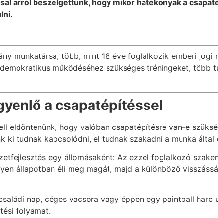
ással arról beszélgettünk, hogy mikor hatékonyak a csapat
lni.
ány munkatársa, több, mint 18 éve foglalkozik emberi jogi ne
k demokratikus működéséhez szükséges tréningeket, több 
yenlő a csapatépítéssel
 kell eldöntenünk, hogy valóban csapatépítésre van-e szük
k ki tudnak kapcsolódni, el tudnak szakadni a munka által
zetfejlesztés egy állomásaként: Az ezzel foglalkozó szake
lyen állapotban éli meg magát, majd a különböző visszáss
családi nap, céges vacsora vagy éppen egy paintball harc 
ztési folyamat.