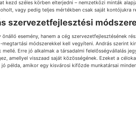
lat kezd széles körben elterjedni – nemzetközi minták alapj
holt, vagy pedig teljes mértékben csak saját kontójukra r
más szervezetfejlesztési módszer
y önálló esemény, hanem a cég szervezetfejlesztésének ré
megtartási módszerekkel kell vegyíteni. András szerint ki
mellé. Erre jó alkalmak a társadalmi felelősségvállalás je
ez, amellyel visszaad saját közösségének. Ezeket a célokat 
e jó példa, amikor egy kisvárosi kifőzde munkatársai mi