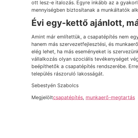
ott lesz-e italozás. Egyre inkább az a gyakor
mennyiségben biztosítanak a munkáltatók alko
Évi egy-kettő ajánlott, 
Amint már említettük, a csapatépítés nem eg
hanem más szervezetfejlesztési, és munkaerő-
elég lehet, ha más eseményeket is szervezünk 
vállalkozás olyan szociális tevékenységet vég
beépíthetők a csapatépítés rendszerébe. Err
település rászoruló lakosságát.
Sebestyén Szabolcs
Megjelölt
csapatépítés
,
munkaerő-megtartás