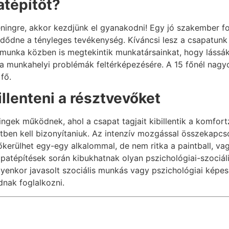
atépítőt?
ningre, akkor kezdjünk el gyanakodni! Egy jó szakember fo
dődne a tényleges tevékenység. Kíváncsi lesz a csapatunk 
 munka közben is megtekintik munkatársainkat, hogy lássá
m a munkahelyi problémák feltérképezésére. A 15 főnél nag
fő.
llenteni a résztvevőket
ngek működnek, ahol a csapat tagjait kibillentik a komfor
en kell bizonyítaniuk. Az intenzív mozgással összekapcsol
őkerülhet egy-egy alkalommal, de nem ritka a paintball, v
patépítések során kibukhatnak olyan pszichológiai-szociál
Ilyenkor javasolt szociális munkás vagy pszichológiai kép
dnak foglalkozni.