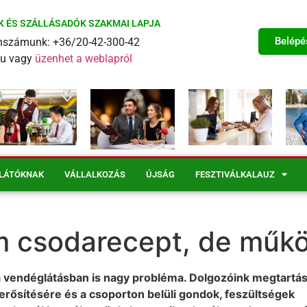
K ÉS SZÁLLÁSADÓK SZAKMAI LAPJA
Belépé
fonszámunk: +36/20-42-300-42
eu vagy
üzenhet a weblapról
LÁTÓKNAK
VÁLLALKOZÁS
ÚJSÁG
FESZTIVÁLKALAUZ
m csodarecept, de műk
 vendéglátásban is nagy probléma. Dolgozóink megtartá
erősítésére és a csoporton belüli gondok, feszültségek