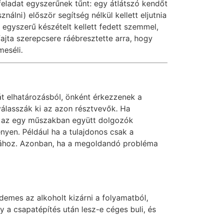
 feladat egyszerűnek tűnt: egy átlátszó kendőt
ználni) először segítség nélkül kellett eljutnia
 egyszerű készételt kellett fedett szemmel,
fajta szerepcsere ráébresztette arra, hogy
meséli.
t elhatározásból, önként érkezzenek a
válasszák ki az azon résztvevők. Ha
or az egy műszakban együtt dolgozók
ényen. Például ha a tulajdonos csak a
kához. Azonban, ha a megoldandó probléma
demes az alkoholt kizárni a folyamatból,
a csapatépítés után lesz-e céges buli, és