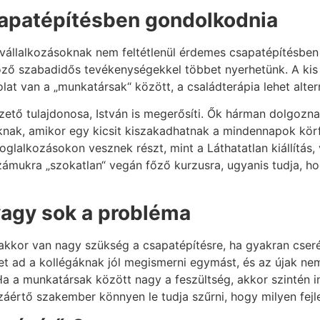
apatépítésben gondolkodnia
vállalkozásoknak nem feltétlenül érdemes csapatépítésbe
ző szabadidős tevékenységekkel többet nyerhetünk. A kis c
lat van a „munkatársak“ között, a családterápia lehet alte
ezető tulajdonosa, István is megerősíti. Ők hárman dolgozn
ak, amikor egy kicsit kiszakadhatnak a mindennapok kör
glalkozásokon vesznek részt, mint a Láthatatlan kiállítás,
számukra „szokatlan“ vegán főző kurzusra, ugyanis tudja, ho
vagy sok a probléma
akkor van nagy szükség a csapatépítésre, ha gyakran cseré
get ad a kollégáknak jól megismerni egymást, és az újak n
a a munkatársak között nagy a feszültség, akkor szintén i
értő szakember könnyen le tudja szűrni, hogy milyen fejl