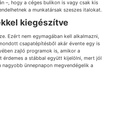
án –, hogy a céges bulikon is vagy csak kis
endelhetnek a munkatársak szeszes italokat.
ekkel kiegészítve
sze. Ezért nem egymagában kell alkalmazni,
mondott csapatépítésből akár évente egy is
gyében zajló programok is, amikor a
érdemes a stábbal együtt kijelölni, mert jól
nden nagyobb ünnepnapon megvendégelik a