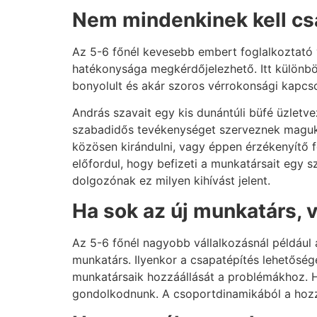
Nem mindenkinek kell cs
Az 5-6 főnél kevesebb embert foglalkoztató 
hatékonysága megkérdőjelezhető. Itt különbö
bonyolult és akár szoros vérrokonsági kapcso
András szavait egy kis dunántúli büfé üzletv
szabadidős tevékenységet szerveznek magukn
közösen kirándulni, vagy éppen érzékenyítő fo
előfordul, hogy befizeti a munkatársait egy 
dolgozónak ez milyen kihívást jelent.
Ha sok az új munkatárs, 
Az 5-6 főnél nagyobb vállalkozásnál például 
munkatárs. Ilyenkor a csapatépítés lehetősé
munkatársaik hozzáállását a problémákhoz. H
gondolkodnunk. A csoportdinamikából a hozzá