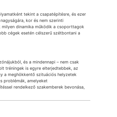
lyamatként tekint a csapatépítésre, és ezer
nagyságára, kor és nem szerinti
k milyen dinamika működik a csoporttagok
yobb cégek esetén célszerű szétbontani a
tzónájukból, és a mindennapi – nem csak
t tréningek is egyre elterjedtebbek, az
agy a meghökkentő szituációs helyzetek
is problémák, amelyeket
esítéssel rendelkező szakemberek bevonása,