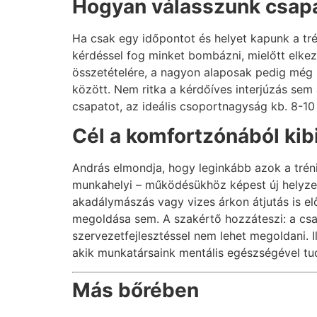
Hogyan válasszunk csap
Ha csak egy időpontot és helyet kapunk a tré
kérdéssel fog minket bombázni, mielőtt elkez
összetételére, a nagyon alaposak pedig még
között. Nem ritka a kérdőíves interjúzás se
csapatot, az ideális csoportnagyság kb. 8-10 
Cél a komfortzónából kibi
András elmondja, hogy leginkább azok a tréni
munkahelyi – működésükhöz képest új helyzetb
akadálymászás vagy vizes árkon átjutás is el
megoldása sem. A szakértő hozzáteszi: a csa
szervezetfejlesztéssel nem lehet megoldani. 
akik munkatársaink mentális egészségével tu
Más bőrében