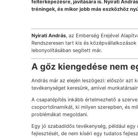
feltérképezésre, javítására is. Nyirati Andr
tréningek, és mikor jobb más eszközhöz nyú
Nyirati András
, az Emberség Erejével Alapítv
Rendszeresen tart kis és középvállalkozáso
lebonyolításában segített már.
A gőz kiengedése nem eg
András már az elején leszögezi: először azt
tevékenységet keresünk, amivel munkatársain
A csapatépítés inkább értelmezhető a szerve
csoportdinamikát, ki milyen szerepben, és mi
problémákat megoldani.
Egy jó szabadidős tevékenység, például egy 
fejlesztését, de nem kíséri egy tudatos fejles