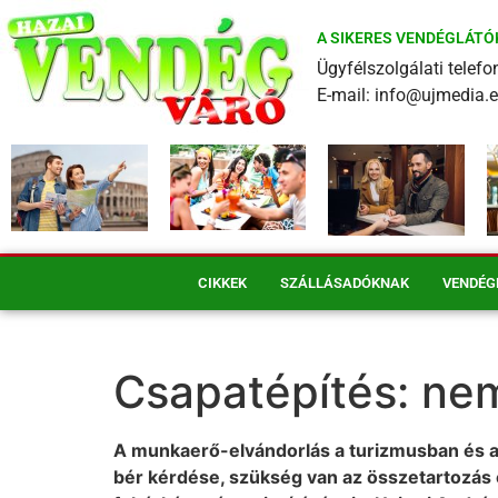
A SIKERES VENDÉGLÁTÓ
Ügyfélszolgálati tele
E-mail: info@ujmedia.
CIKKEK
SZÁLLÁSADÓKNAK
VENDÉG
Csapatépítés: ne
A munkaerő-elvándorlás a turizmusban és a
bér kérdése, szükség van az összetartozás 